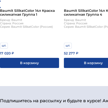
Baumit SilikatColor 14л Краска
Baumit SilikatColor 14л 
силикатная Группа 1
силикатная Группа 4
Бренд: Baumit
Бренд: Baumit
Страна: Россия
Страна: Россия
Серия: Baumit SilikatColor (Россия)
Серия: Baumit SilikatColor (Р
шт.
шт.
17 020
52 277
₽
₽
В корзину
В корзину
Подпишитесь на рассылку и будьте в курсе! А