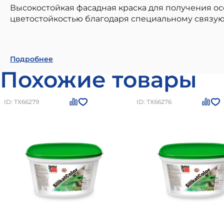
Высокостойкая фасадная краска для получения о
цветостойкостью благодаря специальному связу
Baumit PuraColor 14л Краска фасадная Группа 5
Подробнее
строительстве. Наши материалы бренда
Баумит к
Похожие товары
качества. Преимущества: высокое качество от про
внешним воздействиям, легкость в использовани
по цене
52114
рублей
Вы можете заказать товар н
ID: ТХ66279
ID: ТХ66276