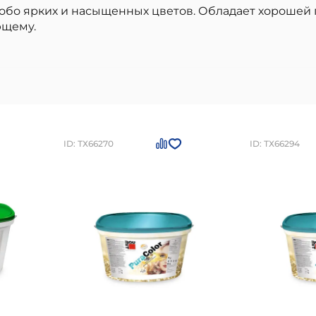
собо ярких и насыщенных цветов. Обладает хороше
ющему.
- высококачественный вариант, идеально подходящи
раски
отличаются долговечностью, надежностью и 
веренного производителя, соответствие стандартам 
и и монтаже.
Baumit PuraColor 14л Краска фасадная
а сайте или по номеру
+7 (812) 244-95-30
ID: ТХ66270
ID: ТХ66294