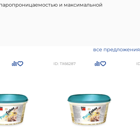
й паропроницаемостью и максимальной
й для использования в частном малоэтажном
соответствием всем современным стандартам
и нормам, долговечность и устойчивость к
все предложения
 Группа 5
можно приобрести в
Санкт-Петербурге
ID: ТХ66287
I