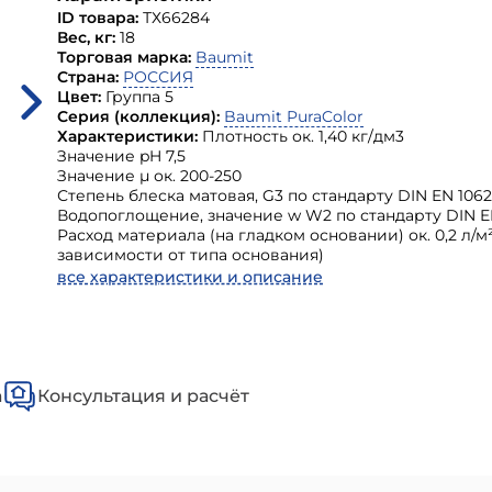
ID товара:
ТХ66284
Вес, кг:
18
Торговая марка:
Baumit
Страна:
РОССИЯ
Цвет:
Группа 5
Серия (коллекция):
Baumit PuraColor
Характеристики:
Плотность ок. 1,40 кг/дм3
Значение pH 7,5
Значение μ ок. 200-250
Степень блеска матовая, G3 по стандарту DIN EN 1062
Водопоглощение, значение w W2 по стандарту DIN EN
Расход материала (на гладком основании) ок. 0,2 л/м²
зависимости от типа основания)
все характеристики и описание
а
Консультация и расчёт