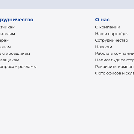
рудничество
О нас
азчикам
О компании
оителям
Наши партнёры
ерам
Сотрудничество
ионам
Новости
ектировщикам
Работа в компани
тавщикам
Написать директо
вопросам рекламы
Реквизиты компа
Фото офисов и скл