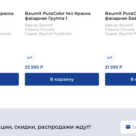
Краска
Baumit PuraColor 14л Краска
Baumit PuraC
фасадная Группа 1
фасадная Баз
Бренд: Baumit
Бренд: Baumit
Страна: Россия
Страна: Россия
оссия)
Серия: Baumit PuraColor
Серия: Baumit P
шт.
шт.
23 590
21 599
₽
₽
В корзину
В 
кции, скидки, распродажи ждут!