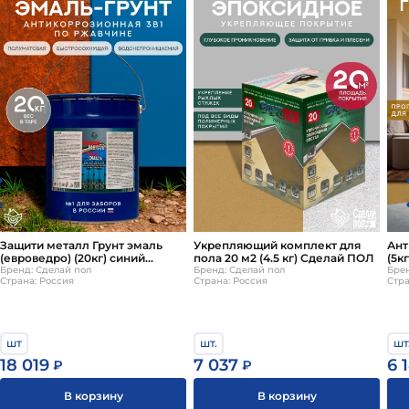
Защити металл Грунт эмаль
Укрепляющий комплект для
Ант
(евроведро) (20кг) синий
пола 20 м2 (4.5 кг) Сделай ПОЛ
(5к
RAL5015 Сделай ПОЛ
Бренд: Сделай пол
Бренд: Сделай пол
Сд
Брен
Страна: Россия
Страна: Россия
Стра
шт
шт.
шт
18 019
7 037
6 
₽
₽
В корзину
В корзину