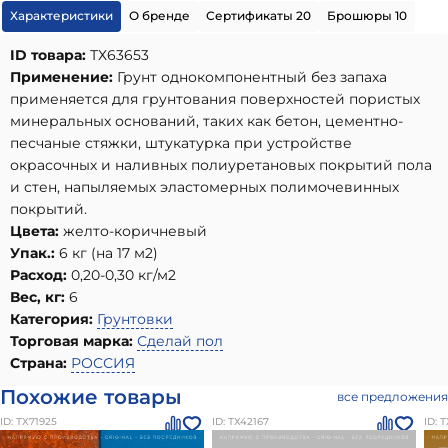
Характеристики
О бренде
Сертификаты 20
Брошюры 10
ID товара:
ТХ63653
Применение:
Грунт однокомпонентный без запаха
применяется для грунтования поверхностей пористых
минеральных оснований, таких как бетон, цементно-
песчаные стяжки, штукатурка при устройстве
окрасочных и наливных полиуретановых покрытий пола
и стен, напыляемых эластомерных полимочевинных
покрытий.
Цвета:
желто-коричневый
Упак.:
6 кг (на 17 м2)
Расход:
0,20-0,30 кг/м2
Вес, кг:
6
Категория:
Грунтовки
Торговая марка:
Сделай пол
Страна:
РОССИЯ
Похожие товары
все предложения
ID: ТХ71925
ID: ТХ42167
ID: 