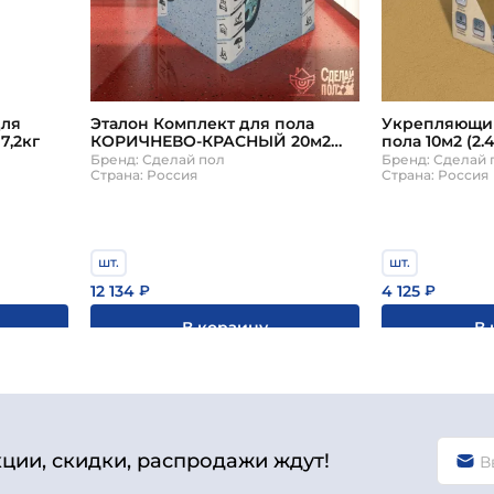
ля
Эталон Комплект для пола
Укрепляющий
7,2кг
КОРИЧНЕВО-КРАСНЫЙ 20м2
пола 10м2 (2
Сделай ПОЛ
Бренд: Сделай пол
Бренд: Сделай 
Страна: Россия
Страна: Россия
шт.
шт.
12 134
4 125
₽
₽
В корзину
В 
кции, скидки, распродажи ждут!