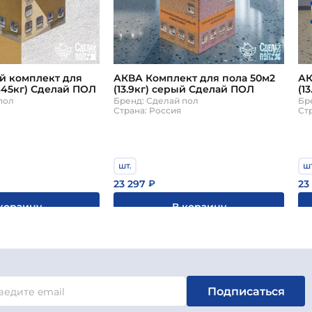
 комплект для
АКВА Комплект для пола 50м2
АК
.445кг) Сделай ПОЛ
(13.9кг) серый Сделай ПОЛ
(1
пол
Бренд: Сделай пол
Бр
Страна: Россия
Ст
шт.
шт
23 297
23
₽
корзину
В корзину
Подписаться