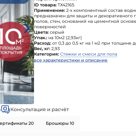
ID товара:
ТХ42165
Применение:
2-х компонентный состав вод
предназначен для защиты и декоративного 
полов, стен, оснований на цементной основ
поверхностей
Цвета:
серый
Упак.:
на 10м2 (2,93кг)
Расход:
от 0,3 до 0,5 кг на 1 м2 при толщине д
Вес, кг:
2,93
Категория:
Стяжки и смеси для пола
все характеристики и описание
а
Консультация и расчёт
ертификаты 20
Брошюры 10