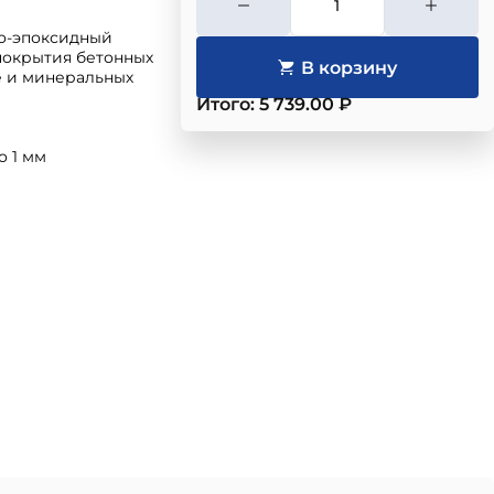
но-эпоксидный
покрытия бетонных
е и минеральных
Итого: 5 739.00 ₽
о 1 мм