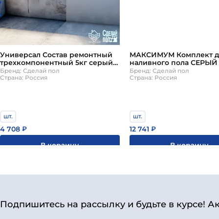
Универсал Состав ремонтный
МАКСИМУМ Комплект д
трехкомпонентный 5кг серый
наливного пола СЕРЫЙ 
Сделай ПОЛ
Бренд: Сделай пол
Бренд: Сделай пол
Страна: Россия
Страна: Россия
шт.
шт.
4 708
12 741
₽
₽
В корзину
В корзину
Подпишитесь на рассылку и будьте в курсе! А