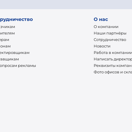
рудничество
О нас
азчикам
О компании
оителям
Наши партнёры
ерам
Сотрудничество
ионам
Новости
ектировщикам
Работа в компани
тавщикам
Написать директо
вопросам рекламы
Реквизиты компа
Фото офисов и скл