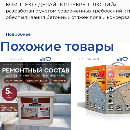
КОМПЛЕКТ СДЕЛАЙ ПОЛ «УКРЕПЛЯЮЩИЙ»
разработан с учетом современных требований к 
обеспыливания бетонных стяжек пола и консерва
АКВА Комплект для пола 10м2 (2.93кг) серый С
Подробнее
малоэтажном строительстве. Наши материалы бр
Похожие товары
стандартам качества. Преимущества: высокое кач
устойчивость к внешним воздействиям, легкость 
приобрести в
Санкт-Петербурге
по цене
5739
ру
ID: ТХ63651
ID: ТХ46421