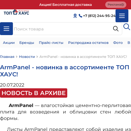
Акция! Бесплатная доставка
Реклама
+7 (812) 244-95-24
Акции
Бренды
Прайс-листы
Распродажа остатков
Фото
В
Главная
Новости
ArmPanel - новинка в ассортименте ТОП ХАУС!
ArmPanel - новинка в ассортименте ТОП
ХАУС!
20.07.2022
НОВОСТЬ В АРХИВЕ
ArmPanel
— влагостойкая цементно-перлитовая
плита для возведения и облицовки стен любой
формы.
Листы ArmPanel представляют собой изделия из