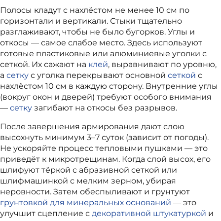
Полосы кладут с нахлёстом не менее 10 см по
горизонтали и вертикали. Стыки тщательно
разглаживают, чтобы не было бугорков. Углы и
откосы — самое слабое место. Здесь используют
готовые пластиковые или алюминиевые уголки с
сеткой. Их сажают на
клей
, выравнивают по уровню,
а
сетку
с уголка перекрывают основной
сеткой
с
нахлёстом 10 см в каждую сторону. Внутренние углы
(вокруг окон и дверей) требуют особого внимания
—
сетку
загибают на откосы без разрывов.
После завершения армирования дают слою
высохнуть минимум 3–7 суток (зависит от погоды).
Не ускоряйте процесс тепловыми пушками — это
приведёт к микротрещинам. Когда слой высох, его
шлифуют тёркой с абразивной сеткой или
шлифмашинкой с мелким зерном, убирая
неровности. Затем обеспыливают и грунтуют
грунтовкой для минеральных оснований
— это
улучшит сцепление с
декоративной штукатуркой
и