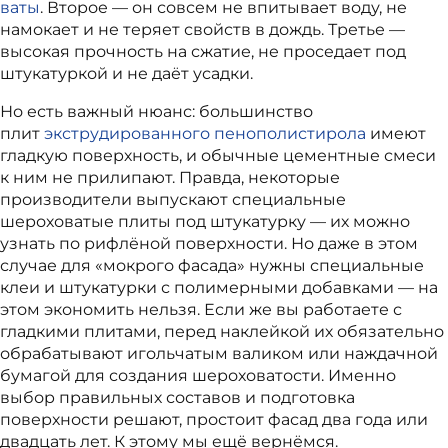
ваты
. Второе — он совсем не впитывает воду, не
намокает и не теряет свойств в дождь. Третье —
высокая прочность на сжатие, не проседает под
штукатуркой и не даёт усадки.
Но есть важный нюанс: большинство
плит
экструдированного пенополистирола
имеют
гладкую поверхность, и обычные цементные смеси
к ним не прилипают. Правда, некоторые
производители выпускают специальные
шероховатые плиты под штукатурку — их можно
узнать по рифлёной поверхности.
Но даже в этом
случае для «мокрого фасада» нужны специальные
клеи и штукатурки с полимерными добавками — на
этом экономить нельзя. Если же вы работаете с
гладкими плитами, перед наклейкой их обязательно
обрабатывают игольчатым валиком или наждачной
бумагой для создания шероховатости. Именно
выбор правильных составов и подготовка
поверхности решают, простоит фасад два года или
двадцать лет. К этому мы ещё вернёмся.