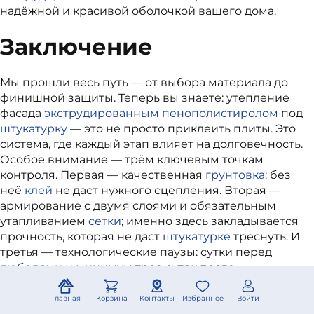
надёжной и красивой оболочкой вашего дома.
Заключение
Мы прошли весь путь — от выбора материала до
финишной защиты. Теперь вы знаете: утепление
фасада
экструдированным пенополистиролом
под
штукатурку
— это не просто приклеить плиты. Это
система, где каждый этап влияет на долговечность.
Особое внимание — трём ключевым точкам
контроля. Первая — качественная
грунтовка
: без
неё
клей
не даст нужного сцепления. Вторая —
армирование с двумя слоями и обязательным
утапливанием
сетки
; именно здесь закладывается
прочность, которая не даст
штукатурке
треснуть. И
третья — технологические паузы: сутки перед
дюбелями
и минимум трое суток после
армирования перед финишем. Торопиться на этих
этапах — значит губить фасад.
Главная
Корзина
Контакты
Избранное
Войти