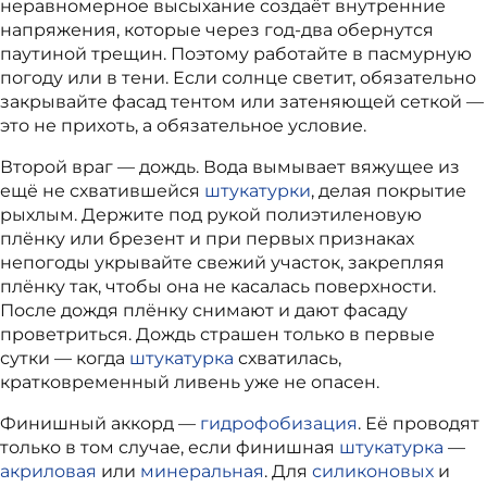
неравномерное высыхание создаёт внутренние
напряжения, которые через год‑два обернутся
паутиной трещин. Поэтому работайте в пасмурную
погоду или в тени. Если солнце светит, обязательно
закрывайте фасад тентом или затеняющей сеткой —
это не прихоть, а обязательное условие.
Второй враг — дождь. Вода вымывает вяжущее из
ещё не схватившейся
штукатурки
, делая покрытие
рыхлым. Держите под рукой полиэтиленовую
плёнку или брезент и при первых признаках
непогоды укрывайте свежий участок, закрепляя
плёнку так, чтобы она не касалась поверхности.
После дождя плёнку снимают и дают фасаду
проветриться. Дождь страшен только в первые
сутки — когда
штукатурка
схватилась,
кратковременный ливень уже не опасен.
Финишный аккорд —
гидрофобизация
. Её проводят
только в том случае, если финишная
штукатурка
—
акриловая
или
минеральная
. Для
силиконовых
и