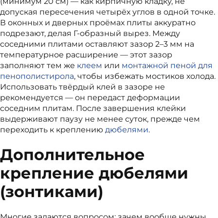
(минимум 20 см) — как кирпичную кладку, не
допуская пересечения четырёх углов в одной точке.
В оконных и дверных проёмах плиты аккуратно
подрезают, делая Г-образный вырез. Между
соседними плитами оставляют зазор 2–3 мм на
температурное расширение — этот зазор
заполняют тем же
клеем
или
монтажной пеной для
пенополистирола
, чтобы избежать мостиков холода.
Использовать твёрдый клей в зазоре не
рекомендуется — он передаст деформации
соседним плитам. После завершения клейки
выдерживают паузу не менее суток, прежде чем
переходить к креплению
дюбелями
.
Дополнительное
крепление дюбелями
(зонтиками)
Многие задаются вопросом: зачем вообще нужны