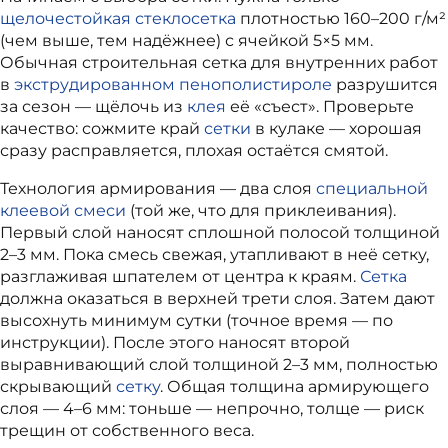
щелочестойкая стеклосетка
плотностью 160–200 г/м²
(чем выше, тем надёжнее) с ячейкой 5×5 мм.
Обычная строительная сетка для внутренних работ
в
экструдированном пенополистироле
разрушится
за сезон — щёлочь из
клея
её «съест». Проверьте
качество: сожмите край
сетки
в кулаке — хорошая
сразу расправляется, плохая остаётся смятой.
Технология армирования — два слоя
специальной
клеевой смеси
(той же, что для приклеивания).
Первый слой наносят сплошной полосой толщиной
2–3 мм. Пока смесь свежая, утапливают в неё сетку,
разглаживая шпателем от центра к краям.
Сетка
должна оказаться в верхней трети слоя. Затем дают
высохнуть минимум сутки (точное время — по
инструкции). После этого наносят второй
выравнивающий слой толщиной 2–3 мм, полностью
скрывающий
сетку
. Общая толщина армирующего
слоя — 4–6 мм: тоньше — непрочно, толще — риск
трещин от собственного веса.