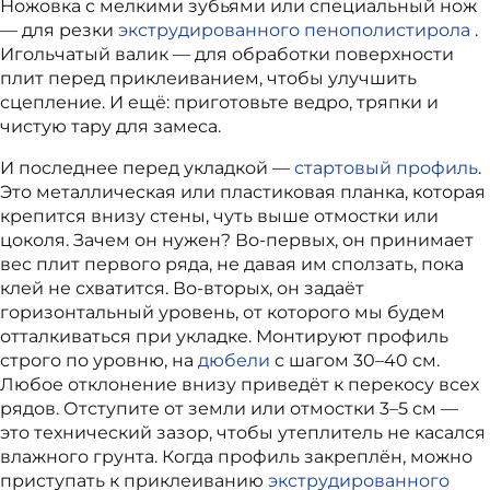
Ножовка с мелкими зубьями или специальный нож
— для резки
экструдированного пенополистирола
.
Игольчатый валик — для обработки поверхности
плит перед приклеиванием, чтобы улучшить
сцепление. И ещё: приготовьте ведро, тряпки и
чистую тару для замеса.
И последнее перед укладкой —
стартовый профиль
.
Это металлическая или пластиковая планка, которая
крепится внизу стены, чуть выше отмостки или
цоколя. Зачем он нужен? Во‑первых, он принимает
вес плит первого ряда, не давая им сползать, пока
клей не схватится. Во‑вторых, он задаёт
горизонтальный уровень, от которого мы будем
отталкиваться при укладке. Монтируют профиль
строго по уровню, на
дюбели
с шагом 30–40 см.
Любое отклонение внизу приведёт к перекосу всех
рядов. Отступите от земли или отмостки 3–5 см —
это технический зазор, чтобы утеплитель не касался
влажного грунта. Когда профиль закреплён, можно
приступать к приклеиванию
экструдированного