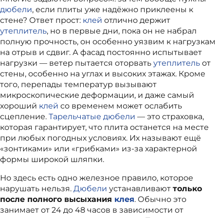
дюбели
, если плиты уже надёжно приклеены к
стене? Ответ прост:
клей
отлично держит
утеплитель
, но в первые дни, пока он не набрал
полную прочность, он особенно уязвим к нагрузкам
на отрыв и сдвиг. А фасад постоянно испытывает
нагрузки — ветер пытается оторвать
утеплитель
от
стены, особенно на углах и высоких этажах. Кроме
того, перепады температур вызывают
микроскопические деформации, и даже самый
хороший
клей
со временем может ослабить
сцепление.
Тарельчатые дюбели
— это страховка,
которая гарантирует, что плита останется на месте
при любых погодных условиях. Их называют ещё
«зонтиками» или «грибками» из‑за характерной
формы широкой шляпки.
Но здесь есть одно железное правило, которое
нарушать нельзя.
Дюбели
устанавливают
только
после полного высыхания
клея
. Обычно это
занимает от 24 до 48 часов в зависимости от