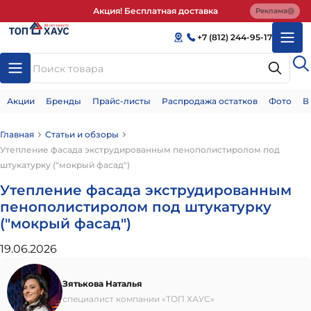
Акция! Бесплатная доставка
Реклама
+7 (812) 244-95-17
Акции
Бренды
Прайс-листы
Распродажа остатков
Фото
В
Главная
Статьи и обзоры
Утепление фасада экструдированным пенополистиролом под
штукатурку ("мокрый фасад")
Утепление фасада экструдированным
пенополистиролом под штукатурку
("мокрый фасад")
19.06.2026
Зятькова Наталья
специалист компании «ТОП ХАУС»