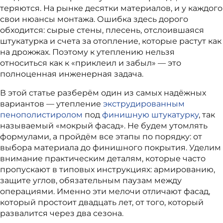
теряются. На рынке десятки материалов, и у каждого
свои нюансы монтажа. Ошибка здесь дорого
обходится: сырые стены, плесень, отслоившаяся
штукатурка и счета за отопление, которые растут как
на дрожжах. Поэтому к утеплению нельзя
относиться как к «приклеил и забыл» — это
полноценная инженерная задача.
В этой статье разберём один из самых надёжных
вариантов — утепление
экструдированным
пенополистиролом
под
финишную штукатурку
, так
называемый «мокрый фасад». Не будем утомлять
формулами, а пройдём все этапы по порядку: от
выбора материала до финишного покрытия. Уделим
внимание практическим деталям, которые часто
пропускают в типовых инструкциях: армированию,
защите углов, обязательным паузам между
операциями. Именно эти мелочи отличают фасад,
который простоит двадцать лет, от того, который
развалится через два сезона.