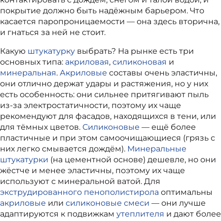
покрытие должно быть надёжным барьером. Что
касается паропроницаемости — она здесь вторична,
и гнаться за ней не стоит.
Какую
штукатурку
выбрать? На рынке есть три
основных типа:
акриловая
,
силиконовая
и
минеральная
.
Акриловые
составы очень эластичны,
они отлично держат удары и растяжения, но у них
есть особенность: они сильнее притягивают пыль
из‑за электростатичности, поэтому их чаще
рекомендуют для фасадов, находящихся в тени, или
для тёмных цветов.
Силиконовые
— ещё более
пластичные и при этом самоочищающиеся (грязь с
них легко смывается дождём).
Минеральные
штукатурки
(на цементной основе) дешевле, но они
жёстче и менее эластичны, поэтому их чаще
используют с минеральной ватой.
Для
экструдированного пенополистирола
оптимальны
акриловые
или
силиконовые смеси
— они лучше
адаптируются к подвижкам
утеплителя
и дают более