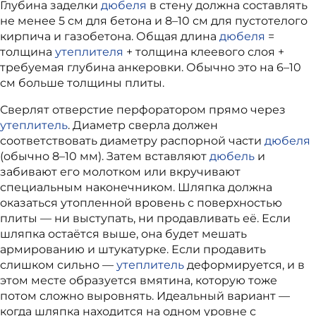
Глубина заделки
дюбеля
в стену должна составлять
не менее 5 см для бетона и 8–10 см для пустотелого
кирпича и газобетона. Общая длина
дюбеля
=
толщина
утеплителя
+ толщина клеевого слоя +
требуемая глубина анкеровки. Обычно это на 6–10
см больше толщины плиты.
Сверлят отверстие перфоратором прямо через
утеплитель
. Диаметр сверла должен
соответствовать диаметру распорной части
дюбеля
(обычно 8–10 мм). Затем вставляют
дюбель
и
забивают его молотком или вкручивают
специальным наконечником. Шляпка должна
оказаться утопленной вровень с поверхностью
плиты — ни выступать, ни продавливать её. Если
шляпка остаётся выше, она будет мешать
армированию и штукатурке. Если продавить
слишком сильно —
утеплитель
деформируется, и в
этом месте образуется вмятина, которую тоже
потом сложно выровнять. Идеальный вариант —
когда шляпка находится на одном уровне с