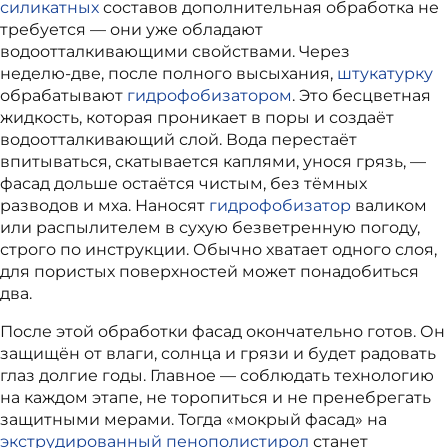
силикатных
составов дополнительная обработка не
требуется — они уже обладают
водоотталкивающими свойствами. Через
неделю‑две, после полного высыхания,
штукатурку
обрабатывают
гидрофобизатором
. Это бесцветная
жидкость, которая проникает в поры и создаёт
водоотталкивающий слой. Вода перестаёт
впитываться, скатывается каплями, унося грязь, —
фасад дольше остаётся чистым, без тёмных
разводов и мха. Наносят
гидрофобизатор
валиком
или распылителем в сухую безветренную погоду,
строго по инструкции. Обычно хватает одного слоя,
для пористых поверхностей может понадобиться
два.
После этой обработки фасад окончательно готов. Он
защищён от влаги, солнца и грязи и будет радовать
глаз долгие годы. Главное — соблюдать технологию
на каждом этапе, не торопиться и не пренебрегать
защитными мерами. Тогда «мокрый фасад» на
экструдированный пенополистирол
станет