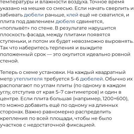
температуры и влажности воздуха. Точное время
указано на мешке со смесью. Если начать сверлить и
забивать
дюбели
раньше,
клей
ещё не схватился, и
плита под давлением
дюбеля
сдвинется,
«поплывёт» по стене. В результате нарушится
плоскость фасада, между плитами появятся
ступеньки, и потом их будет невозможно выровнять.
Так что наберитесь терпения и выждите
положенный срок — это окупится идеально ровной
стеной.
Теперь о схеме установки. На каждый квадратный
метр
утеплителя
требуется 5–6
дюбелей
. Обычно их
располагают по углам плиты (по одному в каждом
углу, отступив от края 5–7 сантиметров) и один в
центре. Если плита большая (например, 1200×600),
то можно добавить ещё по одному на длинных
сторонах. Важно равномерно распределить
крепления по всей площади, чтобы не было
участков с недостаточной фиксацией.