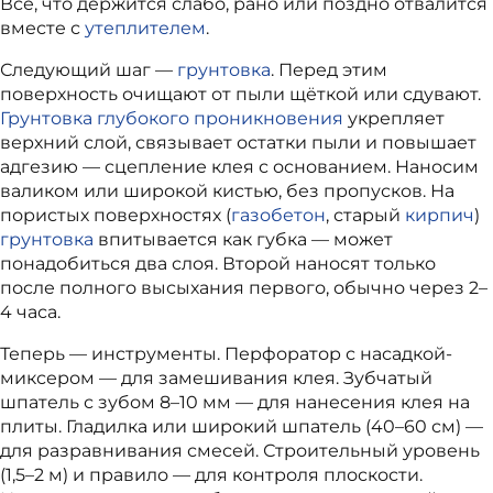
Всё, что держится слабо, рано или поздно отвалится
вместе с
утеплителем
.
Следующий шаг —
грунтовка
. Перед этим
поверхность очищают от пыли щёткой или сдувают.
Грунтовка глубокого проникновения
укрепляет
верхний слой, связывает остатки пыли и повышает
адгезию — сцепление клея с основанием. Наносим
валиком или широкой кистью, без пропусков. На
пористых поверхностях (
газобетон
, старый
кирпич
)
грунтовка
впитывается как губка — может
понадобиться два слоя. Второй наносят только
после полного высыхания первого, обычно через 2–
4 часа.
Теперь — инструменты. Перфоратор с насадкой-
миксером — для замешивания клея. Зубчатый
шпатель с зубом 8–10 мм — для нанесения клея на
плиты. Гладилка или широкий шпатель (40–60 см) —
для разравнивания смесей. Строительный уровень
(1,5–2 м) и правило — для контроля плоскости.