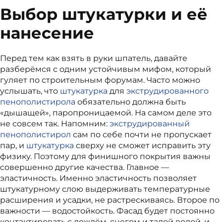
Выбор штукатурки и её
нанесение
Перед тем как взять в руки шпатель, давайте
разберёмся с одним устойчивым мифом, который
гуляет по строительным форумам. Часто можно
услышать, что
штукатурка
для
экструдированного
пенополистирола
обязательно должна быть
«дышащей», паропроницаемой. На самом деле это
не совсем так. Напомним:
экструдированный
пенополистирол
сам по себе почти не пропускает
пар, и
штукатурка
сверху не сможет исправить эту
физику. Поэтому для финишного покрытия важны
совершенно другие качества. Главное —
эластичность. Именно эластичность позволяет
штукатурному слою выдерживать температурные
расширения и усадки, не растрескиваясь. Второе по
важности — водостойкость. Фасад будет постоянно
контактировать с дождём, снегом и талой водой, и