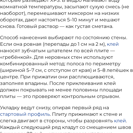
которые разъедают XPS.
В ведро наливают воду
комнатной температуры, засыпают сухую смесь (не
наоборот), перемешивают миксером на низких
оборотах, дают настояться 5–10 минут и мешают
снова. Готовый раствор — как густая сметана.
Способ нанесения выбирают по состоянию стены.
Если она ровная (перепады до 1 см на 2 м),
клей
наносят зубчатым шпателем по всей плите —
«гребёнкой». Для неровных стен используют
комбинированный метод: полоса по периметру
(шириной 5–7 см, с отступом от края) и 5–8 лепёшек в
центре. При прижатии они расплющиваются,
заполняя впадины. После приклеивания клей
должен покрывать не менее половины площади
плиты — это проверяют контрольным отрывом.
Укладку ведут снизу, опирая первый ряд на
стартовый профиль
. Плиту прижимают к стене и
слегка двигают в стороны, чтобы разровнять
клей
.
Каждый следующий ряд кладут со смещением швов