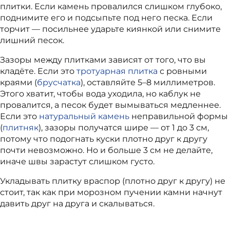
плитки. Если камень провалился слишком глубоко,
поднимите его и подсыпьте под него песка. Если
торчит — посильнее ударьте киянкой или снимите
лишний песок.
Зазоры между плитками зависят от того, что вы
кладёте. Если это
тротуарная плитка
с ровными
краями (
брусчатка
), оставляйте 5–8 миллиметров.
Этого хватит, чтобы вода уходила, но каблук не
провалится, а песок будет вымываться медленнее.
Если это
натуральный камень
неправильной формы
(
плитняк
), зазоры получатся шире — от 1 до 3 см,
потому что подогнать куски плотно друг к другу
почти невозможно. Но и больше 3 см не делайте,
иначе швы зарастут слишком густо.
Укладывать плитку враспор (плотно друг к другу) не
стоит, так как при морозном пучении камни начнут
давить друг на друга и скалываться.