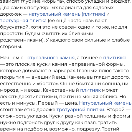
зависят глубина «корыта», способ укладки и бюджет.
Два самых популярных варианта для садовых
дорожек —
натуральный камень (плитняк)
и
тротуарная плитка
(её ещё часто называют
брусчаткой, хотя это не совсем одно и то же, но для
простоты будем считать их близкими
родственниками). У каждого свои сильные и слабые
стороны.
Начнём с
натурального камня
, а точнее с
плитняка
— это плоские куски камня неправильной формы,
которые добывают в карьерах. Главный плюс такого
покрытия — внешний вид. Камень выглядит дорого,
естественно и «богато». Он не боится ни солнца, ни
мороза, ни воды. Качественный
плитняк
может
лежать десятилетиями, почти не меняя облика. Но
есть и минусы. Первый — цена.
Натуральный камень
стоит заметно дороже
тротуарной плитки
. Второй —
сложность укладки. Куски разной толщины и формы
нужно подгонять друг к другу как пазл, тратить
время на подбор и, возможно, подрезку. Третий