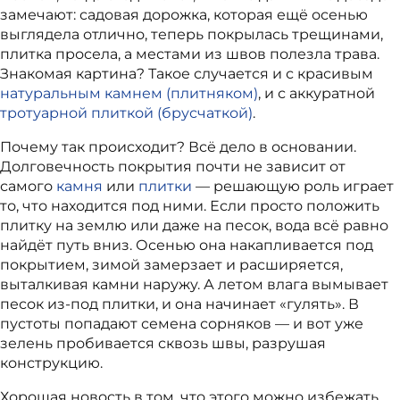
замечают: садовая дорожка, которая ещё осенью
выглядела отлично, теперь покрылась трещинами,
плитка просела, а местами из швов полезла трава.
Знакомая картина? Такое случается и с красивым
натуральным камнем (плитняком)
, и с аккуратной
тротуарной плиткой (брусчаткой)
.
Почему так происходит? Всё дело в основании.
Долговечность покрытия почти не зависит от
самого
камня
или
плитки
— решающую роль играет
то, что находится под ними. Если просто положить
плитку на землю или даже на песок, вода всё равно
найдёт путь вниз. Осенью она накапливается под
покрытием, зимой замерзает и расширяется,
выталкивая камни наружу. А летом влага вымывает
песок из-под плитки, и она начинает «гулять». В
пустоты попадают семена сорняков — и вот уже
зелень пробивается сквозь швы, разрушая
конструкцию.
Хорошая новость в том, что этого можно избежать.