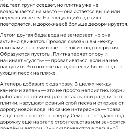
лёд тает, грунт оседает, но плитка уже не
возвращается на место — она остаётся выше или
перекашивается. На следующий год цикл
повторяется, и дорожка всё больше деформируется.
Летом другая беда: вода не замерзает, но она
активно движется. Проходя сквозь швы между
плитками, она вымывает песок из-под покрытия.
Образуются пустоты. Плитка теряет опору и
начинает «гулять» — проваливаться, если на неё
наступить. Это похоже на то, как если бы из-под ног
уходил песок на пляже.
А теперь добавьте сюда траву. В щелях между
камнями зелень — это не просто неприятно. Корни
работают как клинья: разрастаясь, они раздвигают
плитки, нарушают ровный слой песка и открывают
дорогу новой воде. Но самое интересное — трава
чаще всего растёт не сверху. Семена попадают под
дорожку ещё на этапе строительства или заносятся
дождём и ветром. Они скапливаются в песчаной