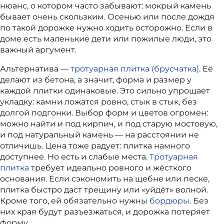
нюанс, о котором часто забывают: мокрый камень
бывает очень скользким. Осенью или после дождя
по такой дорожке нужно ходить осторожно. Если в
доме есть маленькие дети или пожилые люди, это
важный аргумент.
Альтернатива —
тротуарная плитка (брусчатка)
. Её
делают из бетона, а значит, форма и размер у
каждой плитки одинаковые. Это сильно упрощает
укладку: камни ложатся ровно, стык в стык, без
долгой подгонки. Выбор форм и цветов огромен:
можно найти и под кирпич, и под старую мостовую,
и под натуральный камень — на расстоянии не
отличишь. Цена тоже радует: плитка намного
доступнее. Но есть и слабые места.
Тротуарная
плитка
требует идеально ровного и жёсткого
основания. Если сэкономить на щебне или песке,
плитка быстро даст трещину или «уйдёт» волной.
Кроме того, ей обязательно нужны
бордюры
. Без
них края будут разъезжаться, и дорожка потеряет
форму.