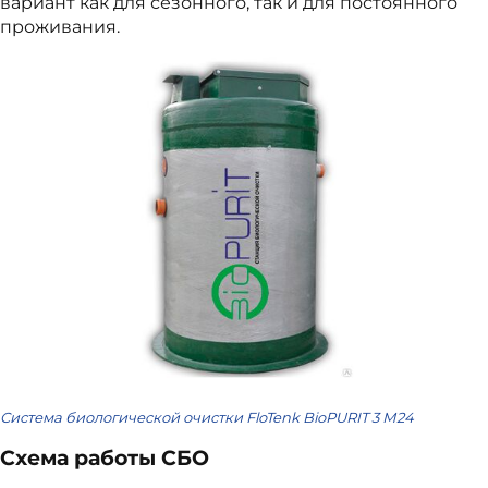
вариант как для сезонного, так и для постоянного
проживания.
Система биологической очистки FloTenk BioPURIT 3 М24
Схема работы СБО