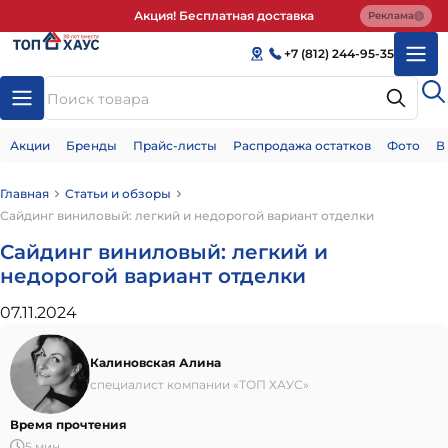
Акция! Бесплатная доставка
Реклама
+7 (812) 244-95-35
Акции
Бренды
Прайс-листы
Распродажа остатков
Фото
В
Главная
Статьи и обзоры
Сайдинг виниловый: легкий и недорогой вариант отделки
Сайдинг виниловый: легкий и
недорогой вариант отделки
07.11.2024
Калиновская Алина
специалист компании «ТОП ХАУС»
Время прочтения
5 мин