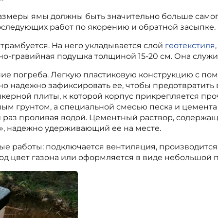
 Размеры ямы должны быть значительно больше само
оследующих работ по якорению и обратной засыпке.
 трамбуется. На него укладывается слой
геотекстиля
ано-гравийная подушка толщиной 15-20 см. Она слу
ние погреба. Легкую пластиковую конструкцию с по
но надежно зафиксировать ее, чтобы предотвратить 
анкерной плиты, к которой корпус прикрепляется пр
м грунтом, а специальной смесью песка и цемента в
 раз проливая водой. Цементный раствор, содержащи
», надежно удерживающий ее на месте.
 работы: подключается вентиляция, производится о
од цвет газона или оформляется в виде небольшой п