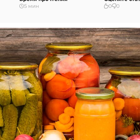
5 мин
0
0