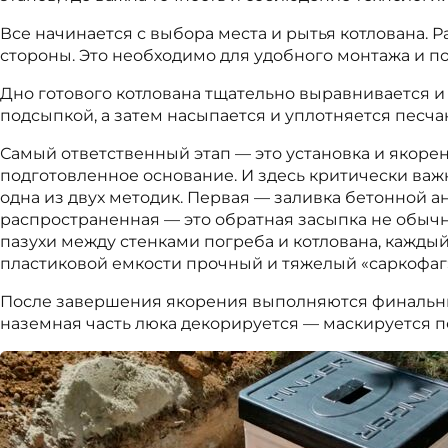
Все начинается с выбора места и рытья котлована.
стороны. Это необходимо для удобного монтажа и п
Дно готового котлована тщательно выравнивается и
подсыпкой, а затем насыпается и уплотняется песч
Самый ответственный этап — это установка и якоре
подготовленное основание. И здесь критически важ
одна из двух методик. Первая — заливка бетонной 
распространенная — это обратная засыпка не обычны
пазухи между стенками погреба и котлована, каждый
пластиковой емкости прочный и тяжелый «саркофаг
После завершения якорения выполняются финальные
наземная часть люка декорируется — маскируется п