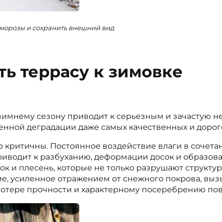
 морозы и сохранить внешний вид
ить террасу к зимовке
зимнему сезону приводит к серьезным и зачастую н
енной деградации даже самых качественных и дорог
 критичны. Постоянное воздействие влаги в сочета
риводит к разбуханию, деформации досок и образов
ок и плесень, которые не только разрушают структу
ние, усиленное отражением от снежного покрова, в
потере прочности и характерному посеребрению пов