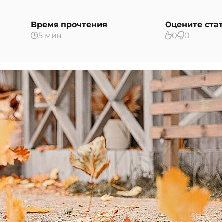
Время прочтения
Оцените ста
5 мин
0
0