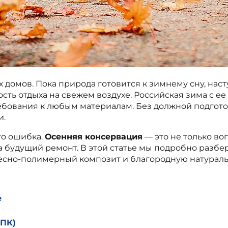
 домов. Пока природа готовится к зимнему сну, нас
дость отдыха на свежем воздухе. Российская зима с
бования к любым материалам. Без должной подгото
и.
то ошибка.
Осенняя консервация
— это не только во
а будущий ремонт. В этой статье мы подробно разбе
есно-полимерный композит и благородную натураль
е
ДПК)