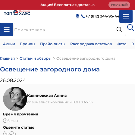
Акция! Бесплатная доставка
Реклама
+7 (812) 244-95-44
Акции
Бренды
Прайс-листы
Распродажа остатков
Фото
В
Главная
Статьи и обзоры
Освещение загородного дома
Освещение загородного дома
26.08.2024
Калиновская Алина
специалист компании «ТОП ХАУС»
Время прочтения
5 мин
Оцените статью
2
0