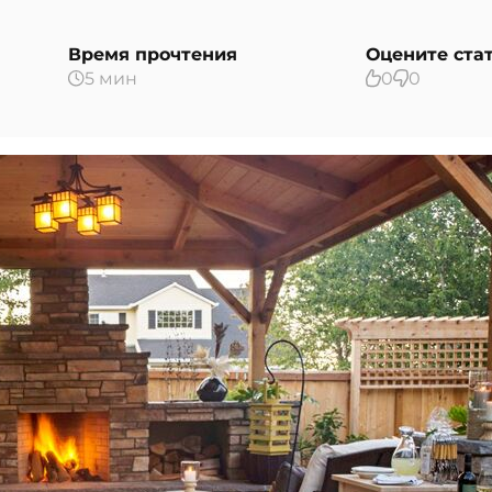
Время прочтения
Оцените ста
5 мин
0
0