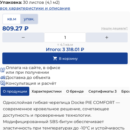
Упаковка:
30 листов (4,1 м2)
все характеристики и описание
кв.м
упак.
809.27 ₽
Нашли дешевле?
= 4.1 кв.м
Итого: 3 318.01 ₽
Оплата на сайте, в офисе
или при получении
Доставка до объекта
Консультация и расчёт
О продукции
Характеристики
О бренде
Сертификаты 3
Бро
Однослойная гибкая черепица Docke PIE COMFORT —
современное кровельное решение, сочетающее
доступность и проверенные технологии.
Модифицированный SBS-битум обеспечивает
эластичность при температурах до -10°C и устойчивость