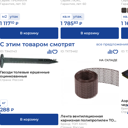
Серия: ПРЕМИУМ
Серия: ЛЮКС
Сер
Гарантия, лет: 50
Гарантия, лет: 60
Гара
м2
упак
кв.м
упак.
кв
1 117
10
1 785
83
1 
₽
₽
В корзину
В корзину
С этим товаром смотрят
все предложения
ID: ТХ40143
ID: ТХ73462
ID: 
НА СКЛАДЕ
НА СКЛАДЕ
Гвозди толевые ершенные
оцинкованные
Страна: Россия
Аэр
кг
чер
Бре
288
₽
Стра
Лента вентиляционная
В корзину
карнизная полипропилен ТОП
ХАУС 5м
Бренд: ТОП ХАУС
Страна: Россия