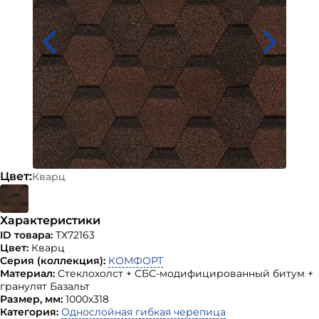
Цвет:
Кварц
Характеристики
ID товара:
ТХ72163
Цвет:
Кварц
Серия (коллекция):
КОМФОРТ
Материал:
Стеклохолст + СБС-модифицированный битум +
гранулят Базальт
Размер, мм:
1000х318
Категория:
Однослойная гибкая черепица