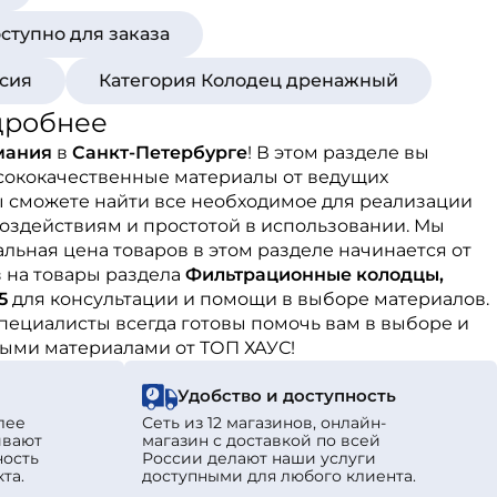
ступно для заказа
ссия
Категория Колодец дренажный
дробнее
мания
в
Санкт-Петербурге
! В этом разделе вы
ысококачественные материалы от ведущих
ы сможете найти все необходимое для реализации
оздействиям и простотой в использовании. Мы
льная цена товаров в этом разделе начинается от
 на товары раздела
Фильтрационные колодцы,
5
для консультации и помощи в выборе материалов.
пециалисты всегда готовы помочь вам в выборе и
ными материалами от ТОП ХАУС!
Удобство и доступность
лее
Сеть из 12 магазинов, онлайн-
ивают
магазин с доставкой по всей
ность
России делают наши услуги
та.
доступными для любого клиента.