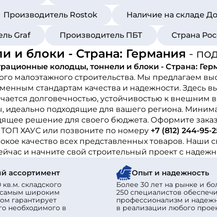
Производитель Rostok
Наличие на складе До
ль Graf
Производитель ПБТ
Страна Ро
 и блоки - Страна: Германия
- по
рационные колодцы, тоннели и блоки - Страна: Гер
ого малоэтажного строительства. Мы предлагаем в
менным стандартам качества и надежности. Здесь в
чается долговечностью, устойчивостью к внешним в
ы, идеально подходящие для вашего региона. Минима
дящее решение для своего бюджета. Оформите заказ
 ТОП ХАУС или позвоните по номеру
+7 (812) 244-95-2
кое качество всех представленных товаров. Наши с
сейчас и начните свой строительный проект с надеж
й ассортимент
Опыт и надежность
 кв.м. складского
Более 30 лет на рынке и бо
с самым широким
250 специалистов обеспеч
ом гарантирует
профессионализм и надеж
го необходимого в
в реализации любого проек
.