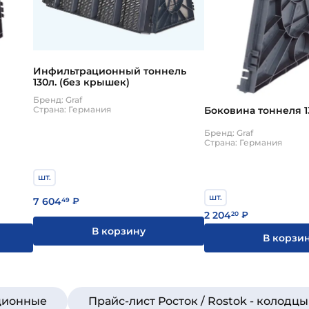
ми грунтами.
 принципу - вода из дренажной или бытовой канал
сле чего уходит в землю посредством перфорации на
 нему дополнительные секции.
ринцип действия и конструкцию, с одним только от
Инфильтрационный тоннель
он, что позволяет собирать до 10 рядов блоков в вы
130л. (без крышек)
лементов канализации, можно отнести загруженнос
Бренд: Graf
я СанПиН.
Боковина тоннеля 1
Страна: Германия
Бренд: Graf
Страна: Германия
шт.
шт.
7 604
49
₽
2 204
20
₽
В корзину
В корзи
ационные
Прайс-лист Росток / Rostok - колодцы