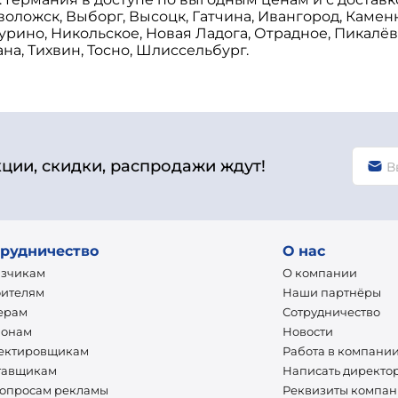
еволожск, Выборг, Высоцк, Гатчина, Ивангород, Каме
урино, Никольское, Новая Ладога, Отрадное, Пикалёв
на, Тихвин, Тосно, Шлиссельбург.
кции, скидки, распродажи ждут!
рудничество
О нас
азчикам
О компании
оителям
Наши партнёры
ерам
Сотрудничество
ионам
Новости
ектировщикам
Работа в компани
тавщикам
Написать директо
вопросам рекламы
Реквизиты компа