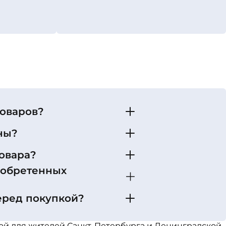
товаров?
ны?
овара?
иобретенных
еред покупкой?
кой для жителей Санкт-Петербурга и Ленинградской