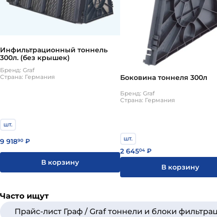
тоннеля котлован доверху засыпают фильтрующи
Фильтрационные тоннели работают по следующему
тоннель и проходит через фильтрующий грунт, по
необходимости можно увеличить, присоединив к
Фильтрующие блоки имеют схожий с тоннелями п
Инфильтрационный тоннель
форм-фактору блоки можно укреплять со всех стор
300л. (без крышек)
К факторам, определяющим выбор фильтрующих э
Бренд: Graf
расположение грунтовых вод, а также требовани
Боковина тоннеля 300л
Страна: Германия
Бренд: Graf
Страна: Германия
шт.
шт.
9 918
90
₽
2 645
04
₽
В корзину
В корзину
Часто ищут
Прайс-лист Граф / Graf тоннели и блоки фильтр