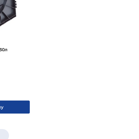
изации (при наличии септика) попадает в
 стенках и дне. Размер тоннеля при
личием - форма параллелелипипеда. Благодаря
соту.
ть системы, особенности рельефа местности и
30л
ну