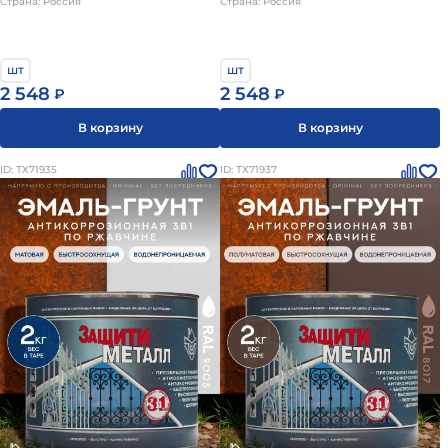
Страна: Россия
Страна: Россия
шт
шт
2 548
2 548
₽
₽
В корзину
В корзину
ID: ТХ71935
ID: ТХ71937