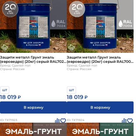
Защити металл Грунт эмаль
Защити металл Грунт эмаль
(евроведро) (20кг) серый RAL7024
(евроведро) (20кг) серый RAL7004
Сделай ПОЛ
Бренд: Сделай пол
Сделай ПОЛ
Бренд: Сделай пол
Страна: Россия
Страна: Россия
шт
шт
18 019
18 019
₽
₽
В корзину
В корзину
ID: ТХ71923
ID: ТХ71924