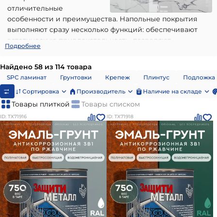
отличительные
особенности и преимущества. Напольные покрытия
выполняют сразу несколько функций: обеспечивают
эстетическую привлекательность, позволяют
Подробнее
комфортно перемещаться, а также повышают
изоляционные характеристики пола. Современные
Найдено 58 из 114 товара
напольные покрытия классифицируются на следующие
SPC ламинат
Грунтовки
Крепеж
Плинтус
Подложка
группы:
Сортировка
Производитель
Наличие на складе
Керамические/керамогранит. Они
Товары плиткой
Товары списком
характеризуются повышенной прочностью и
ID: ТХ71916
ID: ТХ71918
устойчивостью к загрязнениям и механическому
воздействию. Чаще всего керамогранитные плиты
используются в качестве напольного покрытия в
ванной комнате и кухне. Также они активно
применяются при обустройстве террас и садовых
дорожек. Керамика имеет стильный и
презентабельный внешний вид, кроме этого, она
не требует сложного ухода – достаточно убирать
загрязнения с помощью тряпки и моющего