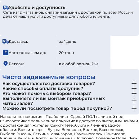
Удобство и доступность
Сеть из 12 магазинов, онлайн-магазин с доставкой по всей России
делают наши услуги доступными для любого клиента.
Доставка:
за 1 день
Авто тоннажем до:
20 тонн
Регион:
в любой регион РФ
Часто задаваемые вопросы
Как осуществляется доставка товаров?
Какие способы оплаты доступны?
Кто может помочь с выбором товара?
Выполняете ли вы монтаж приобретенных
материалов?
Можно ли посмотреть товар перед покупкой?
Напольные покрытия - Прайс-лист: Сделай ПОЛ наливной пол,
износостойкое полимерное покрытие в доступе по выгодным ценам и
с доставкой для жителей Санкт-Петербурга и Ленинградской
области: Бокситогорск, Бугры, Волосово, Волхов, Всеволожск,
Выборг, Высоцк, Гатчина, Ивангород, Каменногорск, Кингисепп,
Кириши, Кировск, Колтуши, Коммунар, Кудрово, Лодейное Поле, Луга,