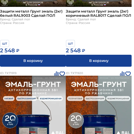
Защити металл Грунт эмаль (2кг)
Защити металл Грунт эмаль (2кг)
белый RAL9003 Сделай ПОЛ
коричневый RAL8017 Сделай ПОЛ
Бренд: Сделай пол
Бренд: Сделай пол
Страна: Россия
Страна: Россия
шт
шт
2 548
2 548
₽
₽
В корзину
В корзину
ID: ТХ71919
ID: ТХ71920