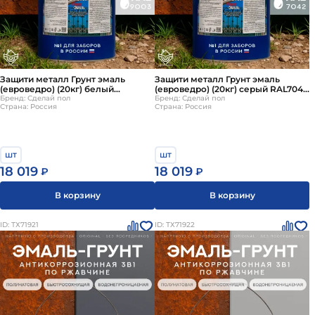
Защити металл Грунт эмаль
Защити металл Грунт эмаль
(евроведро) (20кг) белый
(евроведро) (20кг) серый RAL7042
RAL9003 Сделай ПОЛ
Бренд: Сделай пол
Сделай ПОЛ
Бренд: Сделай пол
Страна: Россия
Страна: Россия
шт
шт
18 019
18 019
₽
₽
В корзину
В корзину
ID: ТХ71921
ID: ТХ71922