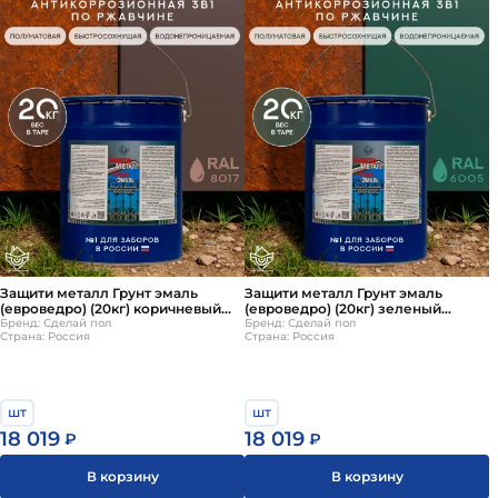
Защити металл Грунт эмаль
Защити металл Грунт эмаль
(евроведро) (20кг) коричневый
(евроведро) (20кг) зеленый
RAL8017 Сделай ПОЛ
Бренд: Сделай пол
RAL6005 Сделай ПОЛ
Бренд: Сделай пол
Страна: Россия
Страна: Россия
шт
шт
18 019
18 019
₽
₽
В корзину
В корзину