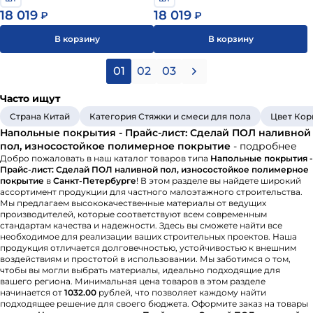
18 019
18 019
₽
₽
В корзину
В корзину
01
02
03
Часто ищут
Страна Китай
Категория Стяжки и смеси для пола
Цвет Ко
Напольные покрытия - Прайс-лист: Сделай ПОЛ наливной
пол, износостойкое полимерное покрытие
- подробнее
Добро пожаловать в наш каталог товаров типа
Напольные покрытия -
Прайс-лист: Сделай ПОЛ наливной пол, износостойкое полимерное
покрытие
в
Санкт-Петербурге
! В этом разделе вы найдете широкий
ассортимент продукции для частного малоэтажного строительства.
Мы предлагаем высококачественные материалы от ведущих
производителей, которые соответствуют всем современным
стандартам качества и надежности. Здесь вы сможете найти все
необходимое для реализации ваших строительных проектов. Наша
продукция отличается долговечностью, устойчивостью к внешним
воздействиям и простотой в использовании. Мы заботимся о том,
чтобы вы могли выбрать материалы, идеально подходящие для
вашего региона. Минимальная цена товаров в этом разделе
начинается от
1032.00
рублей, что позволяет каждому найти
подходящее решение для своего бюджета. Оформите заказ на товары