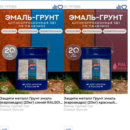
ID: ТХ71925
ID: ТХ71926
Защити металл Грунт эмаль
Защити металл Грунт эмаль
(евроведро) (20кг) синий RAL5015
(евроведро) (20кг) красный
Сделай ПОЛ
Бренд: Сделай пол
RAL3005 Сделай ПОЛ
Бренд: Сделай пол
Страна: Россия
Страна: Россия
шт
шт