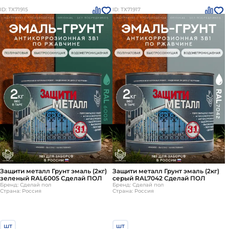
ID: ТХ71915
ID: ТХ71917
Защити металл Грунт эмаль (2кг)
Защити металл Грунт эмаль (2кг)
зеленый RAL6005 Сделай ПОЛ
серый RAL7042 Сделай ПОЛ
Бренд: Сделай пол
Бренд: Сделай пол
Страна: Россия
Страна: Россия
шт
шт