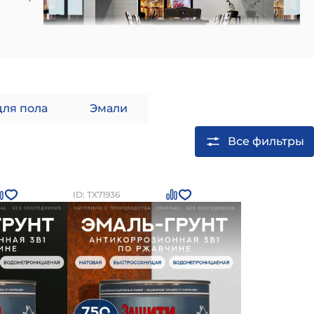
 в
 вид,
для пола
Эмали
 и
Все фильтры
м, что позволяет выполнить монтаж в короткий
безопасны в эксплуатации.
ытие. Такие полы обладают антистатическим
ID: ТХ71936
о значительно упрощает наведение чистоты и
окрытия, также он может быть нанесен на любую
оров:
стью, поэтому перед покупкой важно уточнить
ереносят холод и предназначены для установки