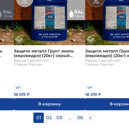
ь
Защити металл Грунт эмаль
Защити металл Грун
(евроведро) (20кг) серый
(евроведро) (20кг)
RAL7004 Сделай ПОЛ
RAL8017 Сделай ПО
Бренд: Сделай пол
Бренд: Сделай пол
Страна: Россия
Страна: Россия
шт
шт
18 019
18 019
₽
₽
В корзину
В корзи
01
02
03
...
06