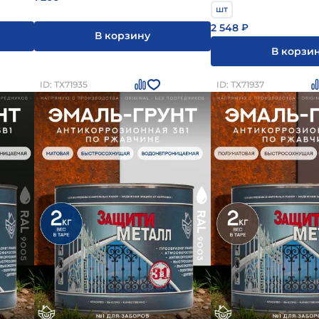
шт
2 548
₽
В корзину
В корзи
ID: ТХ71935
ID: ТХ71937