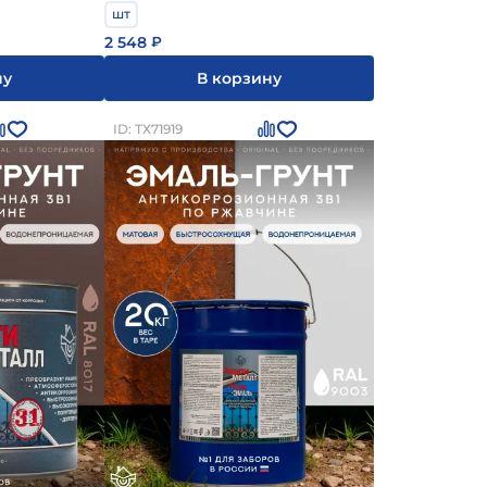
шт
2 548
₽
ну
В корзину
ID: ТХ71919