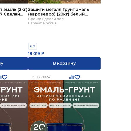
 эмаль (2кг)
Защити металл Грунт эмаль
7 Сделай
(евроведро) (20кг) белый
RAL9003 Сделай ПОЛ
Бренд: Сделай пол
Страна: Россия
шт
18 019
₽
ну
В корзину
ID: ТХ71924