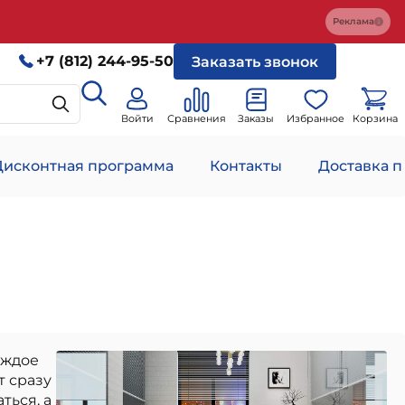
Реклама
+7 (812) 244-95-50
Заказать звонок
Войти
Сравнения
Заказы
Избранное
Корзина
Дисконтная программа
Контакты
Доставка п
каждое
т сразу
ться, а