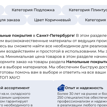
Категория Подложка
Категория Плинту
для заказа
Цвет Коричневый
Категория
льные покрытия
в
Санкт-Петербурге
! В этом разде
аем высококачественные материалы от ведущих прои
десь вы сможете найти все необходимое для реализ
им воздействиям и простотой в использовании. Мы з
а. Минимальная цена товаров в этом разделе начин
ормите заказ на товары раздела
Напольные покрыт
 в выборе материалов. Мы обеспечим быструю доста
готовы помочь вам в выборе и ответить на все ваши
ТОП ХАУС!
й ассортимент
Опыт и надежность
 кв.м. складского
Более 30 лет на рынке и бо
с самым широким
250 специалистов обеспеч
ом гарантирует
профессионализм и надеж
го необходимого в
в реализации любого проек