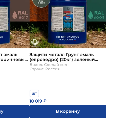
т эмаль
Защити металл Грунт эмаль
 коричневый
(евроведро) (20кг) зеленый
Л
RAL6005 Сделай ПОЛ
Бренд: Сделай пол
Страна: Россия
шт
18 019
₽
ну
В корзину