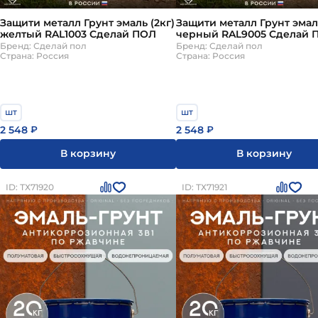
Защити металл Грунт эмаль (2кг)
Защити металл Грунт эмаль
желтый RAL1003 Сделай ПОЛ
черный RAL9005 Сделай 
Бренд: Сделай пол
Бренд: Сделай пол
Страна: Россия
Страна: Россия
шт
шт
2 548
2 548
₽
₽
В корзину
В корзину
ID: ТХ71920
ID: ТХ71921