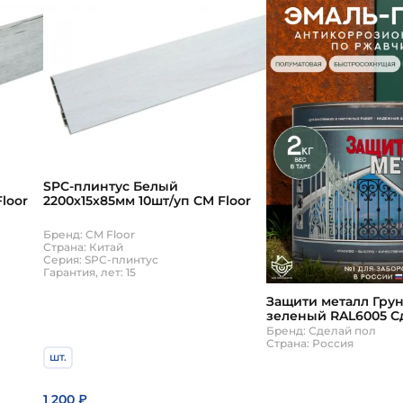
SPC-плинтус Белый
loor
2200х15х85мм 10шт/уп CM Floor
Бренд: CM Floor
Страна: Китай
Серия: SPC-плинтус
Гарантия, лет: 15
Защити металл Грунт
зеленый RAL6005 С
Бренд: Сделай пол
Страна: Россия
шт.
1 200
₽