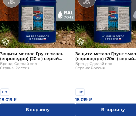
Защити металл Грунт эмаль
Защити металл Грунт эмал
(евроведро) (20кг) серый
(евроведро) (20кг) серый
RAL7042 Сделай ПОЛ
RAL7024 Сделай ПОЛ
Бренд: Сделай пол
Бренд: Сделай пол
Страна: Россия
Страна: Россия
шт
шт
18 019
18 019
₽
₽
В корзину
В корзину