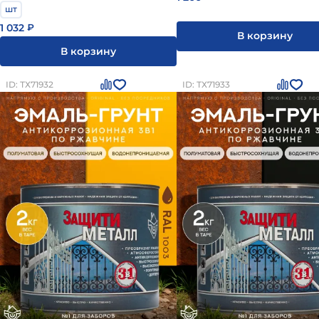
шт
1 032
₽
В корзину
В корзину
ID: ТХ71932
ID: ТХ71933