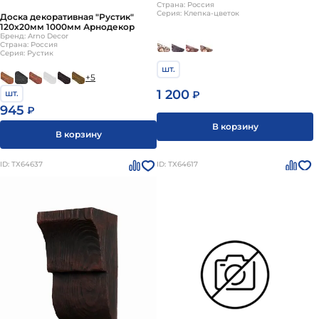
Страна: Россия
Серия: Клепка-цветок
Доска декоративная "Рустик"
120х20мм 1000мм Арнодекор
Бренд: Arno Decor
Страна: Россия
Серия: Рустик
шт.
+5
1 200
шт.
₽
945
₽
В корзину
В корзину
ID: ТХ64637
ID: ТХ64617