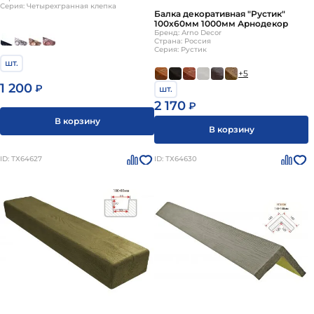
Серия: Четырехгранная клепка
Балка декоративная "Рустик"
100х60мм 1000мм Арнодекор
Бренд: Arno Decor
Страна: Россия
Серия: Рустик
шт.
+5
1 200
₽
шт.
2 170
₽
В корзину
В корзину
ID: ТХ64627
ID: ТХ64630