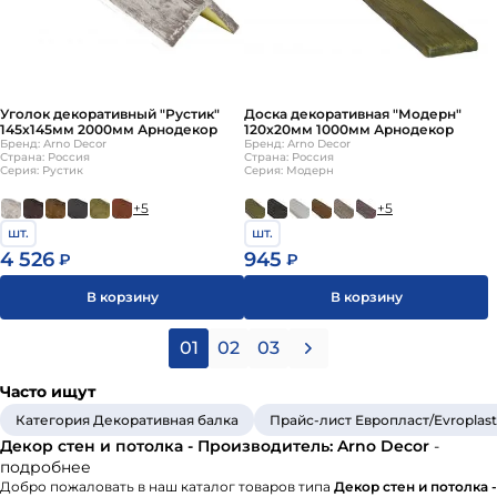
Уголок декоративный "Рустик"
Доска декоративная "Модерн"
145х145мм 2000мм Арнодекор
120х20мм 1000мм Арнодекор
Бренд: Arno Decor
Бренд: Arno Decor
Страна: Россия
Страна: Россия
Серия: Рустик
Серия: Модерн
+5
+5
шт.
шт.
4 526
945
₽
₽
В корзину
В корзину
01
02
03
Часто ищут
Категория Декоративная балка
Прайс-лист Европласт/Evroplas
Декор стен и потолка - Производитель: Arno Decor
-
подробнее
Добро пожаловать в наш каталог товаров типа
Декор стен и потолка -