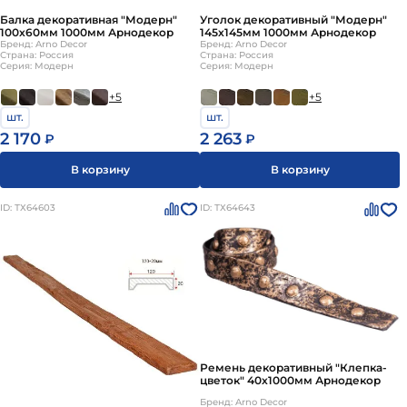
Балка декоративная "Модерн"
Уголок декоративный "Модерн"
100х60мм 1000мм Арнодекор
145х145мм 1000мм Арнодекор
Бренд: Arno Decor
Бренд: Arno Decor
Страна: Россия
Страна: Россия
Серия: Модерн
Серия: Модерн
+5
+5
шт.
шт.
2 170
2 263
₽
₽
В корзину
В корзину
ID: ТХ64603
ID: ТХ64643
Ремень декоративный "Клепка-
цветок" 40х1000мм Арнодекор
Бренд: Arno Decor