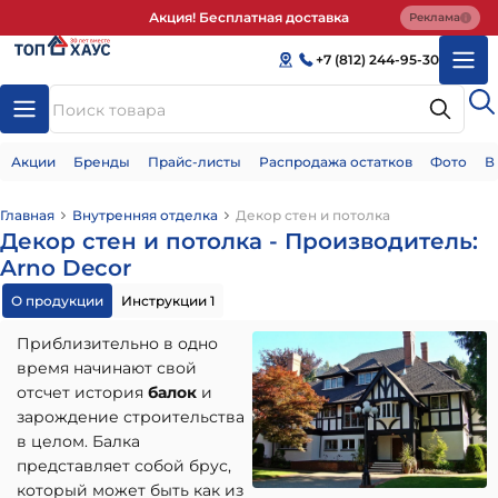
Акция! Бесплатная доставка
Реклама
+7 (812) 244-95-30
Акции
Бренды
Прайс-листы
Распродажа остатков
Фото
В
Главная
Внутренняя отделка
Декор стен и потолка
Декор стен и потолка - Производитель:
Arno Decor
О продукции
Инструкции 1
Приблизительно в одно
время начинают свой
отсчет история
балок
и
зарождение строительства
в целом. Балка
представляет собой брус,
который может быть как из