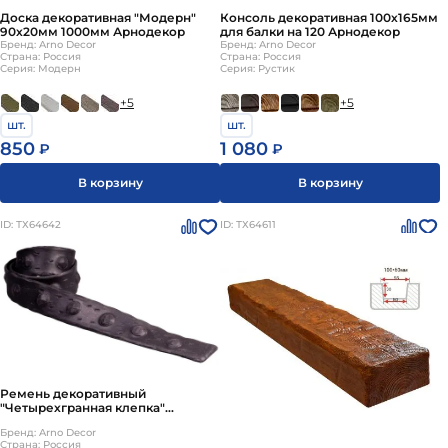
Доска декоративная "Модерн"
Консоль декоративная 100х165мм
90х20мм 1000мм Арнодекор
для балки на 120 Арнодекор
Бренд: Arno Decor
Бренд: Arno Decor
Страна: Россия
Страна: Россия
Серия: Модерн
Серия: Рустик
+5
+5
шт.
шт.
850
1 080
₽
₽
В корзину
В корзину
ID: ТХ64642
ID: ТХ64611
Ремень декоративный
"Четырехгранная клепка"
40х1000мм Арнодекор
Бренд: Arno Decor
Страна: Россия