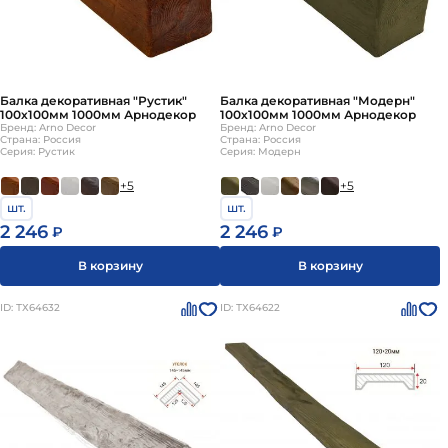
Балка декоративная "Рустик"
Балка декоративная "Модерн"
100х100мм 1000мм Арнодекор
100х100мм 1000мм Арнодекор
Бренд: Arno Decor
Бренд: Arno Decor
Страна: Россия
Страна: Россия
Серия: Рустик
Серия: Модерн
+5
+5
шт.
шт.
2 246
2 246
₽
₽
В корзину
В корзину
ID: ТХ64632
ID: ТХ64622