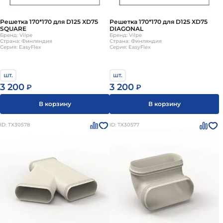
Решетка 170*170 для D125 XD75
Решетка 170*170 для D125 XD75
SQUARE
DIAGONAL
Бренд: Vilpe
Бренд: Vilpe
Страна: Финляндия
Страна: Финляндия
Серия: EasyFlex
Серия: EasyFlex
шт.
шт.
3 200
3 200
₽
₽
В корзину
В корзину
ID: ТХ30578
ID: ТХ30577