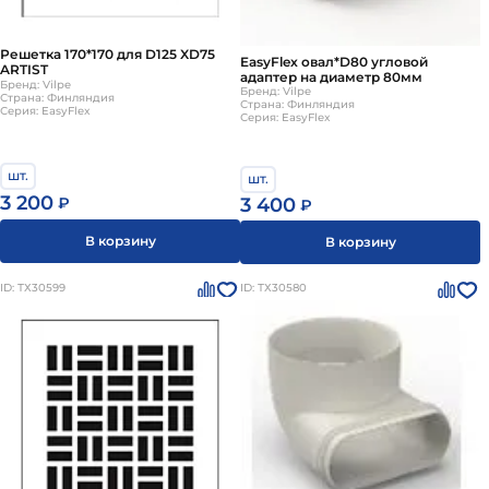
Решетка 170*170 для D125 XD75
EasyFlex овал*D80 угловой
ARTIST
адаптер на диаметр 80мм
Бренд: Vilpe
Бренд: Vilpe
Страна: Финляндия
Страна: Финляндия
Серия: EasyFlex
Серия: EasyFlex
шт.
шт.
3 200
₽
3 400
₽
В корзину
В корзину
ID: ТХ30599
ID: ТХ30580