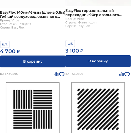
EasyFlex горизонтальный
EasyFlex 140мм*64мм (длина 0,6м)
переходник 90гр овального
Гибкий воздуховод овального
сечения
Бренд: Vilpe
сечения с двумя соединителями
Бренд: Vilpe
Страна: Финляндия
Страна: Финляндия
(производство Бельгия)
Серия: EasyFlex
Серия: EasyFlex
шт.
шт.
3 100
₽
4 700
₽
В корзину
В корзину
ID: ТХ30595
ID: ТХ30596