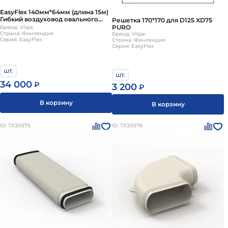
EasyFlex 140мм*64мм (длина 15м)
Гибкий воздуховод овального
Решетка 170*170 для D125 XD75
сечения (производство Бельгия)
PURO
Бренд: Vilpe
Страна: Финляндия
Бренд: Vilpe
Серия: EasyFlex
Страна: Финляндия
Серия: EasyFlex
шт.
шт.
34 000
₽
3 200
₽
В корзину
В корзину
ID: ТХ30575
ID: ТХ30576