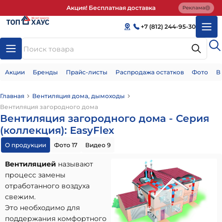
Акция! Бесплатная доставка
Реклама
+7 (812) 244-95-30
Акции
Бренды
Прайс-листы
Распродажа остатков
Фото
В
Главная
Вентиляция дома, дымоходы
Вентиляция загородного дома
Вентиляция загородного дома - Серия
(коллекция): EasyFlex
О продукции
Фото 17
Видео 9
Вентиляцией
называют
процесс замены
отработанного воздуха
свежим.
Это необходимо для
поддержания комфортного