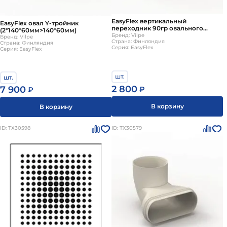
EasyFlex вертикальный
EasyFlex овал Y-тройник
переходник 90гр овального
(2*140*60мм>140*60мм)
сечения
Бренд: Vilpe
Бренд: Vilpe
Страна: Финляндия
Страна: Финляндия
Серия: EasyFlex
Серия: EasyFlex
шт.
шт.
2 800
7 900
₽
₽
В корзину
В корзину
ID: ТХ30598
ID: ТХ30579