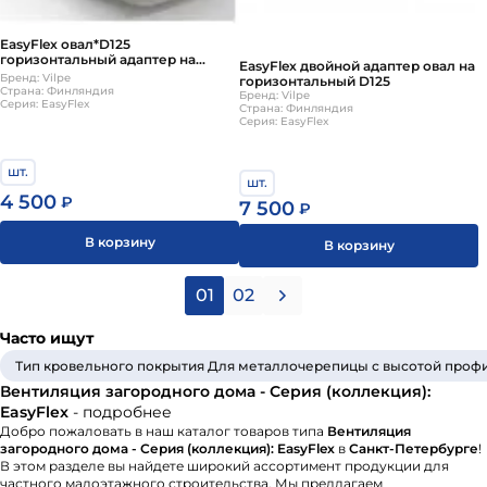
EasyFlex овал*D125
горизонтальный адаптер на
EasyFlex двойной адаптер овал на
диаметр 125мм
Бренд: Vilpe
горизонтальный D125
Страна: Финляндия
Бренд: Vilpe
Серия: EasyFlex
Страна: Финляндия
Серия: EasyFlex
шт.
шт.
4 500
₽
7 500
₽
В корзину
В корзину
01
02
Часто ищут
Тип кровельного покрытия Для металлочерепицы с высотой профи
Вентиляция загородного дома - Серия (коллекция):
EasyFlex
- подробнее
Добро пожаловать в наш каталог товаров типа
Вентиляция
загородного дома - Серия (коллекция): EasyFlex
в
Санкт-Петербурге
!
В этом разделе вы найдете широкий ассортимент продукции для
частного малоэтажного строительства. Мы предлагаем