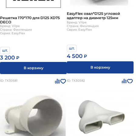
EasyFlex овал*D125 угловой
адаптер на диаметр 125мм
Решетка 170*170 для D125 XD75
DECO
Бренд: Vilpe
Страна: Финляндия
Бренд: Vilpe
Серия: EasyFlex
Страна: Финляндия
Серия: EasyFlex
шт.
шт.
4 500
₽
3 200
₽
В корзину
В корзину
ID: ТХ30581
ID: ТХ30582