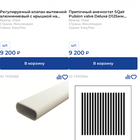
Регулируемый клапан вытяжной
Приточный анемостат SQair
алюминиевый с крышкой на
Pulsion valve Deluxe D125мм
магнитах SQair extraction Delux
Бренд: Vilpe
EasyFlex
Бренд: Vilpe
Страна: Финляндия
Страна: Финляндия
EasyFlex
Серия: EasyFlex
Серия: EasyFlex
шт.
шт.
9 200
9 200
₽
₽
В корзину
В корзину
ID: ТХ30565
ID: ТХ30594