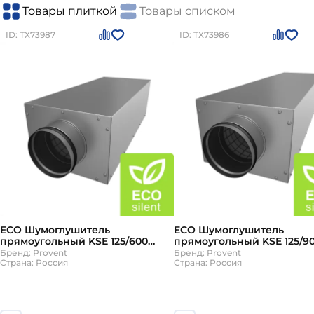
Товары плиткой
Товары списком
Вытяжная. Отвечает за отвод отработанного 
Смешанная. Считается наиболее эффективной 
ID: ТХ73987
ID: ТХ73986
Рекомендации, которые помогут выбрать систему
Уточните производительность системы. Для
Функция нагрева или возможность доукомпле
внутреннего пространства дома и появления 
Наличие фильтрации. Благодаря встроенным
фильтров также способны качественно удер
ECO Шумоглушитель
ECO Шумоглушитель
прямоугольный KSE 125/600
прямоугольный KSE 125/9
Provent
Provent
Бренд: Provent
Бренд: Provent
Страна: Россия
Страна: Россия