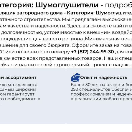
Категория: Шумоглушители
- подро
ляция загородного дома - Категория: Шумоглушите
этажного строительства. Мы предлагаем высококач
м качества и надежности. Здесь вы сможете найти 
 долговечностью, устойчивостью к внешним воздейс
о подходящие для вашего региона. Минимальная цена
ешение для своего бюджета. Оформите заказ на тов
УС или позвоните по номеру
+7 (812) 244-95-30
для ко
 качество всех представленных товаров. Наши спец
сейчас и начните свой строительный проект с надеж
й ассортимент
Опыт и надежность
 кв.м. складского
Более 30 лет на рынке и бо
с самым широким
250 специалистов обеспеч
ом гарантирует
профессионализм и надеж
го необходимого в
в реализации любого проек
.