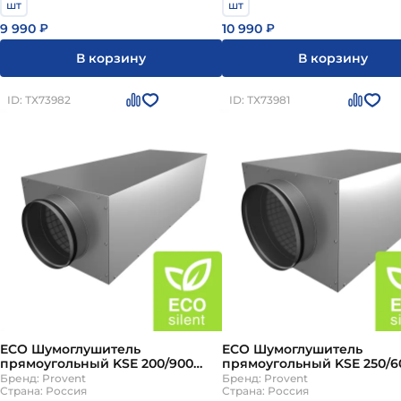
шт
шт
9 990
10 990
₽
₽
В корзину
В корзину
ID: ТХ73982
ID: ТХ73981
ECO Шумоглушитель
ECO Шумоглушитель
прямоугольный KSE 200/900
прямоугольный KSE 250/6
Provent
Provent
Бренд: Provent
Бренд: Provent
Страна: Россия
Страна: Россия