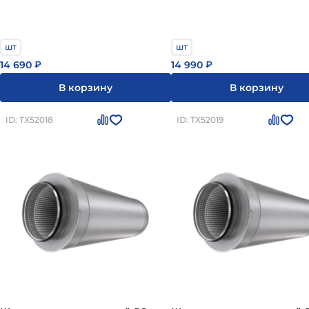
шт
шт
14 690
14 990
₽
₽
В корзину
В корзину
ID: ТХ52018
ID: ТХ52019