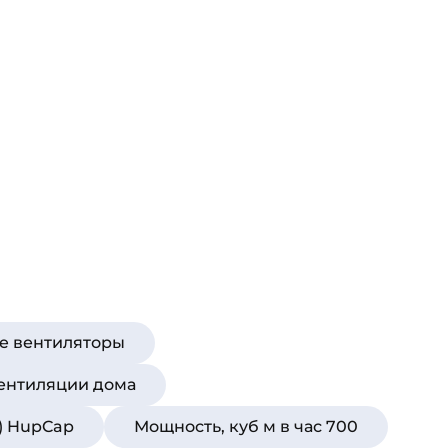
pe вентиляторы
вентиляции дома
) HupCap
Мощность, куб м в час 700