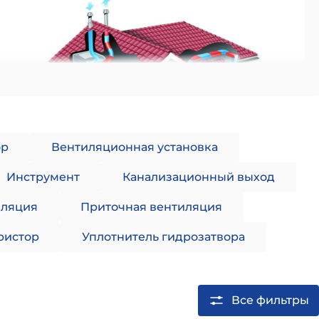
ор
Вентиляционная установка
Инструмент
Канализационный выход
иляция
Приточная вентиляция
ть оснащена фильтрами, которые обеспечивают
ристор
Уплотнитель гидрозатвора
вентилятор вытягивает воздух из дома к
.
Все фильтры
й воздух не устраняется, а смешивается с