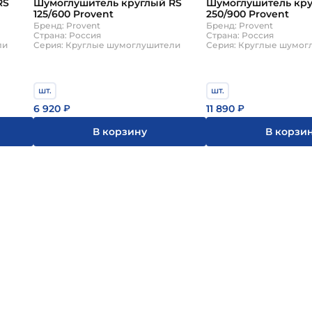
RS
Шумоглушитель круглый RS
Шумоглушитель кру
125/600 Provent
250/900 Provent
Бренд: Provent
Бренд: Provent
Страна: Россия
Страна: Россия
ли
Серия: Круглые шумоглушители
Серия: Круглые шумог
шт.
шт.
6 920
11 890
₽
₽
В корзину
В корзи