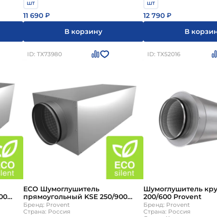
шт
шт
11 690
12 790
₽
₽
В корзину
В корзи
ID: ТХ73980
ID: ТХ52016
ECO Шумоглушитель
Шумоглушитель кру
00
прямоугольный KSE 250/900
200/600 Provent
Provent
Бренд: Provent
Бренд: Provent
Страна: Россия
Страна: Россия