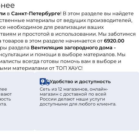
бнее
ли
в
Санкт-Петербурге
! В этом разделе вы найдете
ественные материалы от ведущих производителей,
все необходимое для реализации ваших
твиям и простотой в использовании. Мы заботимся
 товаров в этом разделе начинается от
6920.00
ары раздела
Вентиляция загородного дома -
нсультации и помощи в выборе материалов. Мы
иалисты всегда готовы помочь вам в выборе и
ными материалами от ТОП ХАУС!
Удобство и доступность
лее
Сеть из 12 магазинов, онлайн-
ивают
магазин с доставкой по всей
ность
России делают наши услуги
та.
доступными для любого клиента.