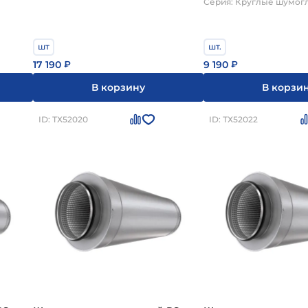
Серия: Круглые шумог
шт
шт.
17 190
9 190
₽
₽
В корзину
В корзи
ID: ТХ52020
ID: ТХ52022