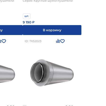
лушители
Серия: Круглые шумоглушители
шт.
9 190
₽
ну
В корзину
ID: ТХ52023