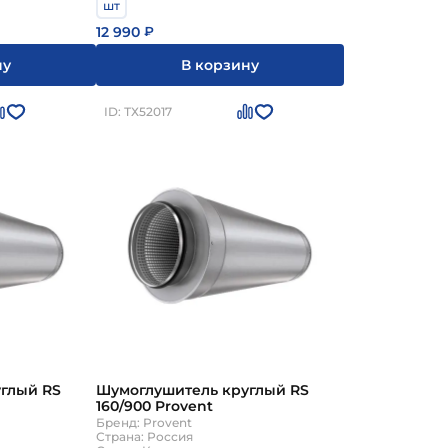
шт
12 990
₽
ну
В корзину
ID: ТХ52017
глый RS
Шумоглушитель круглый RS
160/900 Provent
Бренд: Provent
Страна: Россия