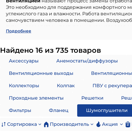
Вентиляцией
называют процесс замены отработа
Это необходимо для поддержания комфортного м
углекислого газа и влажности. Работа вентиляци
самочувствием человека в помещении. Воздухоо
путем - посредством поступления свежего воздуха 
Подробнее
случае наличия большого количества углекислого 
Решением для этого является установка системы 
преимуществам которой можно отнести:
Найдено 16 из 735 товаров
Равномерная и управляемая циркуляция возду
Аксессуары
Анемостаты/диффузоры
температуры.
Очищение и опциональное нагревание возду
Вентиляционные выходы
Вентиляционны
Предотвращение образование плесени за сче
Бесшумная работа, что обеспечивает комфор
Коллекторы
Колпак
ПВУ с рекупер
Обычно система вентиляции состоит из вентилят
Проходные элементы
Решетки
Реш
удаление из воздуха различных загрязнений. Раб
фильтрам. После этого очищенный воздух попада
Фильтры
Фланец
Шумоглушители
Вентиляция бывает трех видов:
Сортировка
Производитель
Акция
Приточная. Обеспечивает поступление свежег
уличным.