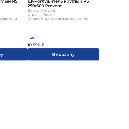
глый RS
Шумоглушитель круглый RS
250/600 Provent
Бренд: Provent
Страна: Россия
лушители
Серия: Круглые шумоглушители
шт.
10 590
₽
ну
В корзину