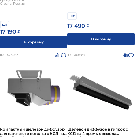
выхода VPNDU 500х25/75х3
Страна: Россия
Provent
шт
шт
17 490
₽
17 190
₽
В корзину
В корзину
ID: ТХ73962
ID: ТХ68837
Компактный щелевой диффузор
Щелевой диффузор в гипрок с
для натяжного потолка с КСД на 3
КСД на 4 прямых выхода