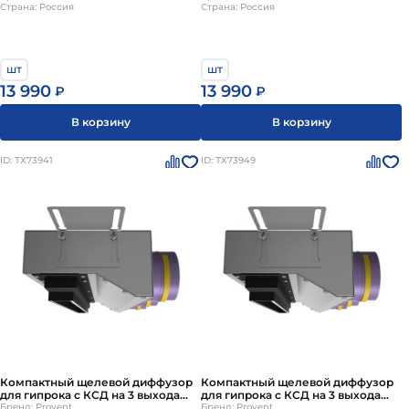
Страна: Россия
Страна: Россия
шт
шт
13 990
13 990
₽
₽
В корзину
В корзину
ID: ТХ73941
ID: ТХ73949
Компактный щелевой диффузор
Компактный щелевой диффузор
для гипрока с КСД на 3 выхода
для гипрока с КСД на 3 выхода
VPNDGU 500х25/75х3 Provent
Бренд: Provent
VPNDGU 500х25/90х3 Provent
Бренд: Provent