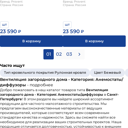
VPNDGU 1000х25/75х4 Provent
Бренд: Provent
выхода VPND 1000х25/90х4
Бренд: Provent
Страна: Россия
Страна: Россия
Provent
шт
шт
23 590
23 590
₽
₽
В корзину
В корзину
01
02
03
Часто ищут
Тип кровельного покрытия Рулонная кровля
Цвет Бежевый
Вентиляция загородного дома - Категория: Анемостаты/
диффузоры
- подробнее
Добро пожаловать в наш каталог товаров типа
Вентиляция
загородного дома - Категория: Анемостаты/диффузоры
в
Санкт-
Петербурге
! В этом разделе вы найдете широкий ассортимент
продукции для частного малоэтажного строительства. Мы
предлагаем высококачественные материалы от ведущих
производителей, которые соответствуют всем современным
стандартам качества и надежности. Здесь вы сможете найти все
необходимое для реализации ваших строительных проектов. Наша
продукция отличается долговечностью, устойчивостью к внешним