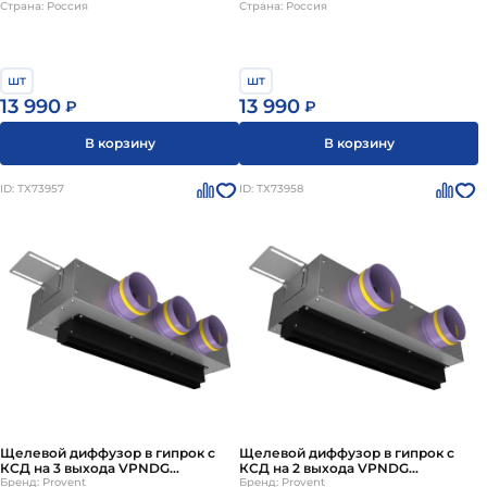
Страна: Россия
Страна: Россия
Provent
Provent
шт
шт
13 990
13 990
₽
₽
В корзину
В корзину
ID: ТХ73957
ID: ТХ73958
Щелевой диффузор в гипрок с
Щелевой диффузор в гипрок с
КСД на 3 выхода VPNDG
КСД на 2 выхода VPNDG
500х25/90х3 Provent Provent
Бренд: Provent
500х25/90х2 Provent
Бренд: Provent