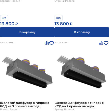
Страна: Россия
Страна: Россия
шт.
шт.
13 800
13 800
₽
₽
В корзину
В корзину
ID: ТХ73953
ID: ТХ73954
Щелевой диффузор в гипрок с
Щелевой диффузор в гипрок с
КСД на 3 прямых выхода
КСД на 2 прямых выхода
VPNDG/F 500х25/90х3 Provent
Бренд: Provent
VPNDG/F 500х25/90х2 Provent
Бренд: Provent