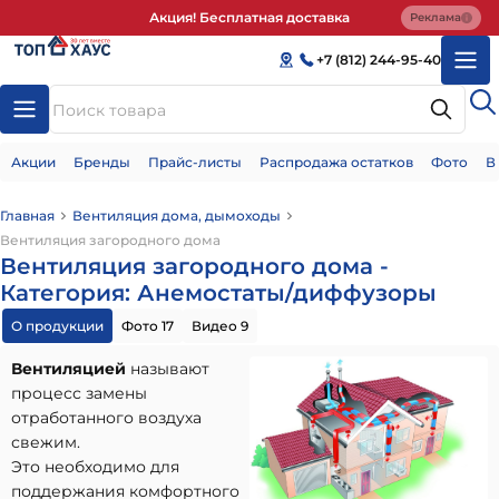
Акция! Бесплатная доставка
Реклама
+7 (812) 244-95-40
Акции
Бренды
Прайс-листы
Распродажа остатков
Фото
В
Главная
Вентиляция дома, дымоходы
Вентиляция загородного дома
Вентиляция загородного дома -
Категория: Анемостаты/диффузоры
О продукции
Фото 17
Видео 9
Вентиляцией
называют
процесс замены
отработанного воздуха
свежим.
Это необходимо для
поддержания комфортного