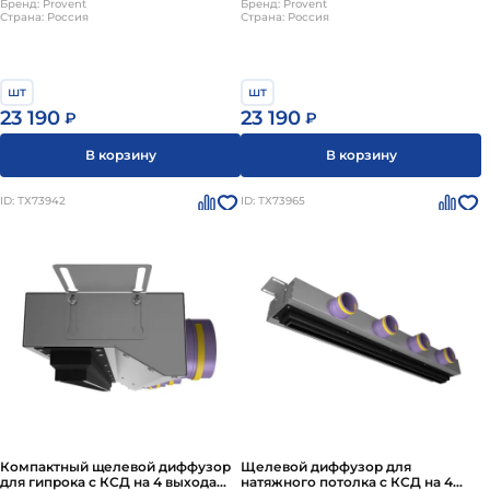
VPNDG/F 1000х25/90х4 Provent
Бренд: Provent
1000х25/90х4 Provent
Бренд: Provent
Страна: Россия
Страна: Россия
Provent
шт
шт
23 190
23 190
₽
₽
В корзину
В корзину
ID: ТХ73942
ID: ТХ73965
Компактный щелевой диффузор
Щелевой диффузор для
для гипрока с КСД на 4 выхода
натяжного потолка с КСД на 4