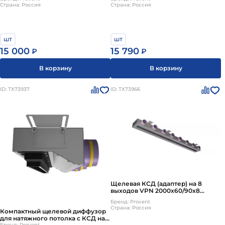
Страна: Россия
Страна: Россия
шт
шт
15 000
15 790
₽
₽
В корзину
В корзину
ID: ТХ73937
ID: ТХ73966
Щелевая КСД (адаптер) на 8
выходов VPN 2000х60/90х8
Provent
Бренд: Provent
Страна: Россия
Компактный щелевой диффузор
для натяжного потолка с КСД на 3
Бренд: Provent