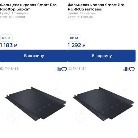
обеспечит долговременную и надежную защиту дома.
Фальцевая кровля Smart Pro
Фальцевая кровля Smart Pro
Rooftop Бархат
PURRUS матовый
Бренд: Стинержи
Бренд: Стинержи
Страна: Россия
Страна: Россия
кв.м
кв.м
1 183
1 292
₽
₽
В корзину
В корзину
ID: ТХ48436
ID: ТХ48434