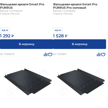
Фальцевая кровля Smart Pro
Фальцевая кровля Smart Pro
PURRUS
PURRUS Pro матовый
Бренд: Стинержи
Бренд: Стинержи
Страна: Россия
Страна: Россия
кв.м
кв.м
1 292
1 528
₽
₽
В корзину
В корзину
ID: ТХ48433
ID: ТХ48251