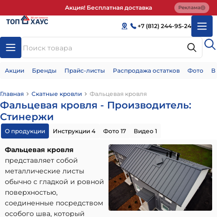
Акция! Бесплатная доставка
Реклама
+7 (812) 244-95-24
Акции
Бренды
Прайс-листы
Распродажа остатков
Фото
В
Главная
Скатные кровли
Фальцевая кровля
Фальцевая кровля - Производитель:
Стинержи
О продукции
Инструкции 4
Фото 17
Видео 1
Фальцевая кровля
представляет собой
металлические листы
обычно с гладкой и ровной
поверхностью,
соединенные посредством
особого шва, который