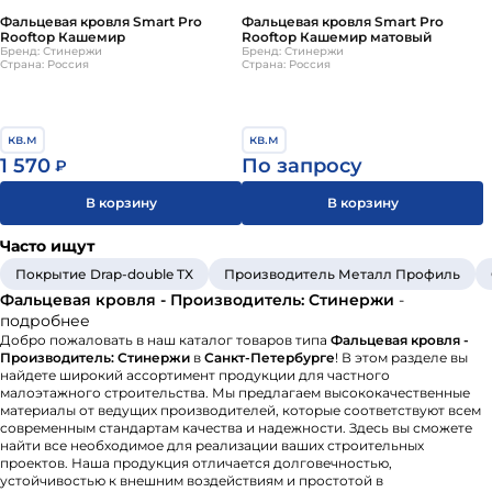
Фальцевая кровля Smart Pro
Фальцевая кровля Smart Pro
Rooftop Кашемир
Rooftop Кашемир матовый
Бренд: Стинержи
Бренд: Стинержи
Страна: Россия
Страна: Россия
кв.м
кв.м
1 570
По запросу
₽
В корзину
В корзину
Часто ищут
Покрытие Drap-double TX
Производитель Металл Профиль
Фальцевая кровля - Производитель: Стинержи
-
подробнее
Добро пожаловать в наш каталог товаров типа
Фальцевая кровля -
Производитель: Стинержи
в
Санкт-Петербурге
! В этом разделе вы
найдете широкий ассортимент продукции для частного
малоэтажного строительства. Мы предлагаем высококачественные
материалы от ведущих производителей, которые соответствуют всем
современным стандартам качества и надежности. Здесь вы сможете
найти все необходимое для реализации ваших строительных
проектов. Наша продукция отличается долговечностью,
устойчивостью к внешним воздействиям и простотой в