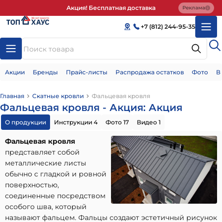
Акция! Бесплатная доставка
Реклама
+7 (812) 244-95-35
Акции
Бренды
Прайс-листы
Распродажа остатков
Фото
В
Главная
Скатные кровли
Фальцевая кровля
Фальцевая кровля - Акция: Акция
О продукции
Инструкции 4
Фото 17
Видео 1
Фальцевая кровля
представляет собой
металлические листы
обычно с гладкой и ровной
поверхностью,
соединенные посредством
особого шва, который
называют фальцем. Фальцы создают эстетичный рисунок