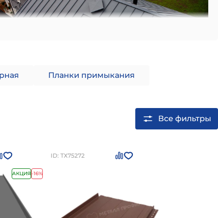
рная
Планки примыкания
Все фильтры
ID: ТХ75272
 алюминия.
АКЦИЯ
-16%
оперечной стыковки.