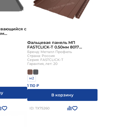
более простой установкой.
стью к коррозии, а сталь - отличается
ивающийся с
ом
аж.
Фальцевая панель МП
ов большей толщины могут образоваться
FASTCLICK-Т 0.50мм 8017
(коричневый) MattMP {длины
Бренд: Металл Профиль
по спецификации}
Страна: Россия
Серия: FASTCLICK-Т
в. Тщательное изучение различных видов и их
Гарантия, лет: 20
.
м2
1 110
₽
ну
В корзину
ID: ТХ75260