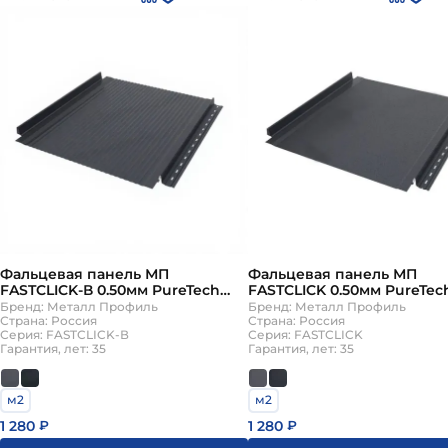
Фальцевая панель МП
Фальцевая панель МП
FASTCLICK-В 0.50мм PureTech
FASTCLICK 0.50мм PureTec
Mat {длины по спецификации}
{длины по спецификации
Бренд: Металл Профиль
Бренд: Металл Профиль
Страна: Россия
Страна: Россия
Серия: FASTCLICK-В
Серия: FASTCLICK
Гарантия, лет: 35
Гарантия, лет: 35
м2
м2
1 280
1 280
₽
₽