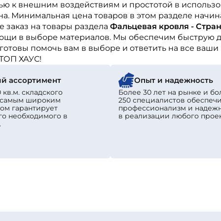
ью к внешним воздействиям и простотой в использо
а. Минимальная цена товаров в этом разделе начин
 заказ на товары раздела
Фальцевая кровля - Стран
ощи в выборе материалов. Мы обеспечим быструю до
готовы помочь вам в выборе и ответить на все ваши
ТОП ХАУС!
й ассортимент
Опыт и надежность
 кв.м. складского
Более 30 лет на рынке и бо
с самым широким
250 специалистов обеспеч
ом гарантирует
профессионализм и надеж
го необходимого в
в реализации любого проек
.