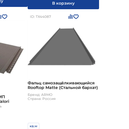
ну
В корзину
ID: ТХ44087
Фальц самозащёлкивающийся
Rooftop Matte (Стальной бархат)
Бренд: ARMO
МП
Страна: Россия
alori
ь
кв.м