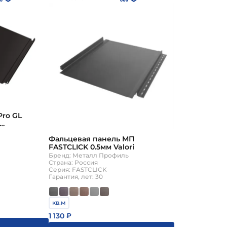
Pro GL
с пленкой на
Фальцевая панель МП
FASTCLICK 0.5мм Valori
Бренд: Металл Профиль
Страна: Россия
Серия: FASTCLICK
Гарантия, лет: 30
кв.м
1 130
₽