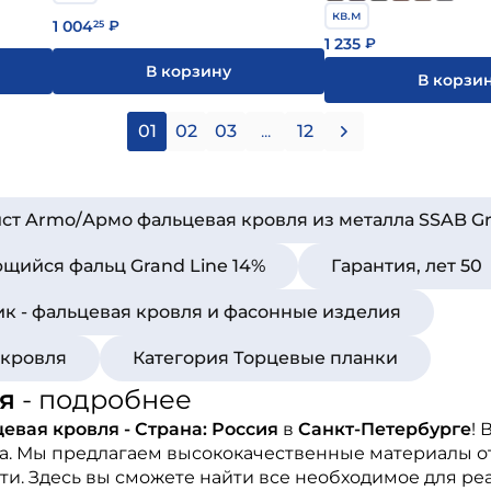
кв.м
1 004
25
₽
1 235
₽
В корзину
В корзи
01
02
03
...
12
ст Armo/Армо фальцевая кровля из металла SSAB G
ийся фальц Grand Line 14%
Гарантия, лет 50
ик - фальцевая кровля и фасонные изделия
 кровля
Категория Торцевые планки
я
- подробнее
евая кровля - Страна: Россия
в
Санкт-Петербурге
!
ва. Мы предлагаем высококачественные материалы о
и. Здесь вы сможете найти все необходимое для ре