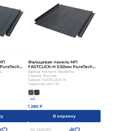
МП
Фальцевая панель МП
 PureTech
FASTCLICK-Н 0.50мм PureTech
цификации}
Mat {длины по спецификации}
ь
Бренд: Металл Профиль
Страна: Россия
Серия: FASTCLICK-Н
Гарантия, лет: 35
м2
1 280
₽
ну
В корзину
ID: ТХ55757