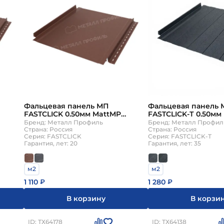
Фальцевая панель МП
Фальцевая панель 
FASTCLICK 0.50мм MattMP
FASTCLICK-Т 0.50мм
лины
{длины по спецификации}
Mat {длины по спе
Бренд: Металл Профиль
Бренд: Металл Профил
Страна: Россия
Страна: Россия
Серия: FASTCLICK
Серия: FASTCLICK-Т
Гарантия, лет: 20
Гарантия, лет: 35
м2
м2
1 110
1 280
₽
₽
В корзину
В корзи
ID: ТХ64178
ID: ТХ64138