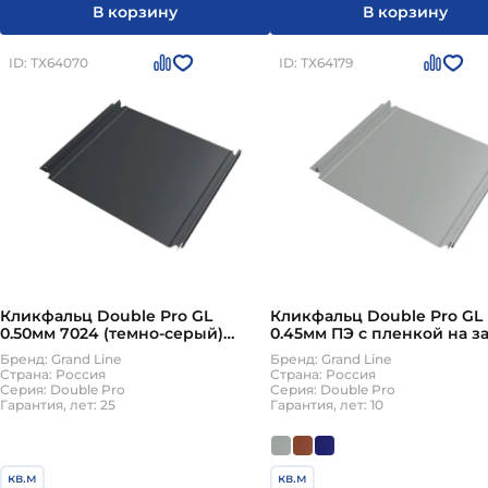
В корзину
В корзину
ID: ТХ64070
ID: ТХ64179
Кликфальц Double Pro GL
Кликфальц Double Pro GL
0.50мм 7024 (темно-серый)
0.45мм ПЭ с пленкой на з
Rooftop Бархат с пленкой на
{длины по спецификации
Бренд: Grand Line
Бренд: Grand Line
замках {длины по
Страна: Россия
Страна: Россия
спецификации}
Серия: Double Pro
Серия: Double Pro
Гарантия, лет: 25
Гарантия, лет: 10
кв.м
кв.м