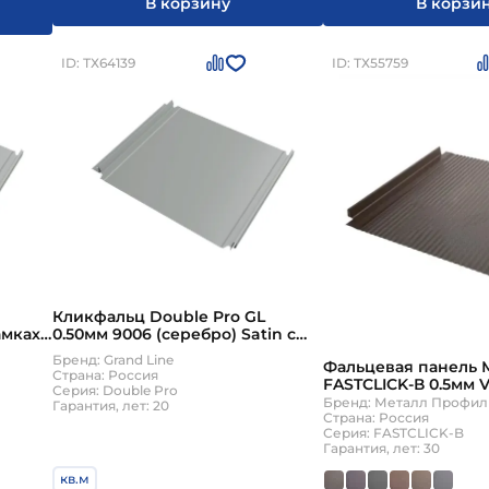
В корзину
В корзи
ID: ТХ64139
ID: ТХ55759
Кликфальц Double Pro GL
амках
0.50мм 9006 (серебро) Satin с
}
пленкой на замках {длины по
Бренд: Grand Line
Фальцевая панель 
спецификации}
Страна: Россия
FASTCLICK-В 0.5мм V
Серия: Double Pro
Бренд: Металл Профил
Гарантия, лет: 20
Страна: Россия
Серия: FASTCLICK-B
Гарантия, лет: 30
кв.м