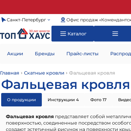
Санкт-Петербург
Офис продаж «Комендантск
Каталог
Акции
Бренды
Прайс-листы
Распрод
Главная
Скатные кровли
Фальцевая кровля
Фальцевая кровля 
О продукции
Инструкции 4
Фото 17
Видео
Фальцевая кровля
представляет собой металличе
поверхностью, соединенные посредством особого
создают эстетичный рисунок на поверхности кры