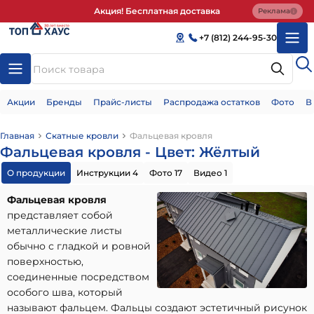
Акция! Бесплатная доставка
Реклама
+7 (812) 244-95-30
Акции
Бренды
Прайс-листы
Распродажа остатков
Фото
В
Главная
Скатные кровли
Фальцевая кровля
Фальцевая кровля - Цвет: Жёлтый
О продукции
Инструкции 4
Фото 17
Видео 1
Фальцевая кровля
представляет собой
металлические листы
обычно с гладкой и ровной
поверхностью,
соединенные посредством
особого шва, который
называют фальцем. Фальцы создают эстетичный рисунок