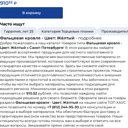
910
52
₽
Выбор фальцевой кровли зависит от нескольких
В корзину
основных факторов:
Часто ищут
Материал листов. У разных металлов свои
Гарантия, лет 25
Категория Торцевые планки
Производител
преимущества. Например, медь обладает высокой
Фальцевая кровля - Цвет: Жёлтый
стойкостью к коррозии, а сталь - отличается
- подробнее
Добро пожаловать в наш каталог товаров типа
Фальцевая кровля -
прочностью.
Цвет: Жёлтый
в
Санкт-Петербурге
! В этом разделе вы найдете
Сложность монтажа. Листы могут изготавливаться
широкий ассортимент продукции для частного малоэтажного
с уже загнутыми кромками, что облегчает монтаж.
строительства. Мы предлагаем высококачественные материалы от
ведущих производителей, которые соответствуют всем современным
Толщина металла. Для стали оптимальна толщина
стандартам качества и надежности. Здесь вы сможете найти все
до 0,55 мм, для меди - 0,6 мм. При отгибе листов
необходимое для реализации ваших строительных проектов. Наша
продукция отличается долговечностью, устойчивостью к внешним
большей толщины могут образоваться
воздействиям и простотой в использовании. Мы заботимся о том,
микротрещины, что повлияет на срок службы
чтобы вы могли выбрать материалы, идеально подходящие для
покрытия.
вашего региона. Минимальная цена товаров в этом разделе
начинается от
910.52
рублей, что позволяет каждому найти
подходящее решение для своего бюджета. Оформите заказ на товары
Выбор фальцевой кровли является ответственным
раздела
Фальцевая кровля - Цвет: Жёлтый
на нашем сайте ТОП ХАУС
шагом, который требует учета множества критериев.
или позвоните по номеру
+7 (812) 244-95-30
для консультации и
Тщательное изучение различных видов и их
помощи в выборе материалов. Мы обеспечим быструю доставку и
гарантируем высокое качество всех представленных товаров. Наши
характеристик поможет сделать верный выбор и
специалисты всегда готовы помочь вам в выборе и ответить на все
обеспечит долговременную и надежную защиту дома.
ваши вопросы. Заказывайте прямо сейчас и начните свой