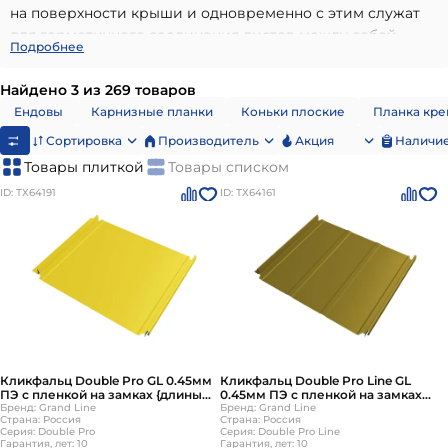
на поверхности крыши и одновременно с этим служат
для герметичного соединения листов между собой.
Подробнее
Фальцевая кровля может изготавливаться в разных
цветах, что позволяет подобрать наиболее подходящий
Найдено 3 из 269 товаров
вариант под общий стиль дома. Также за счет
Ендовы
Карнизные планки
Коньки плоские
Планка кр
окрашивания по специальной технологии
Сортировка
Производитель
Акция
Наличие
обеспечивается дополнительная защита фальца от
внешнего воздействия, что продлевает срок службы
Товары плиткой
Товары списком
покрытия.
ID: ТХ64191
ID: ТХ64161
К основным достоинствам фальцевой кровли можно
отнести:
Высокий уровень герметичности соединений. Это
предотвращает проникновение влаги внутрь
крыши.
Универсальность. Материал можно использовать
для крыш с различными архитектурными
особенностями.
Кликфальц Double Pro GL 0.45мм
Кликфальц Double Pro Line GL
ПЭ с пленкой на замках {длины
0.45мм ПЭ с пленкой на замках
Срок службы. При правильной установке
по спецификации}
Бренд: Grand Line
{длины по спецификации}
Бренд: Grand Line
Страна: Россия
Страна: Россия
фальцевая кровля может прослужить более 100
Серия: Double Pro
Серия: Double Pro Line
лет.
Гарантия, лет: 10
Гарантия, лет: 10