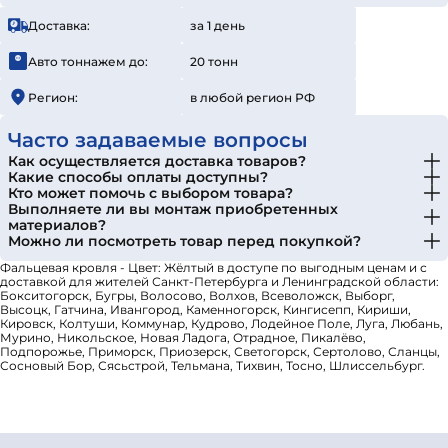
Доставка:
за 1 день
Авто тоннажем до:
20 тонн
Регион:
в любой регион РФ
Часто задаваемые вопросы
Как осуществляется доставка товаров?
Какие способы оплаты доступны?
Кто может помочь с выбором товара?
Выполняете ли вы монтаж приобретенных
материалов?
Можно ли посмотреть товар перед покупкой?
Фальцевая кровля - Цвет: Жёлтый в доступе по выгодным ценам и с
доставкой для жителей Санкт-Петербурга и Ленинградской области:
Бокситогорск, Бугры, Волосово, Волхов, Всеволожск, Выборг,
Высоцк, Гатчина, Ивангород, Каменногорск, Кингисепп, Кириши,
Кировск, Колтуши, Коммунар, Кудрово, Лодейное Поле, Луга, Любань,
Мурино, Никольское, Новая Ладога, Отрадное, Пикалёво,
Подпорожье, Приморск, Приозерск, Светогорск, Сертолово, Сланцы,
Сосновый Бор, Сясьстрой, Тельмана, Тихвин, Тосно, Шлиссельбург.