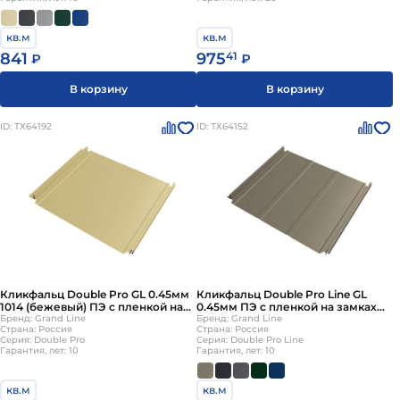
Выбор фальцевой кровли зависит от нескольких
кв.м
кв.м
основных факторов:
841
975
41
₽
₽
Материал листов. У разных металлов свои
В корзину
В корзину
преимущества. Например, медь обладает высокой
стойкостью к коррозии, а сталь - отличается
ID: ТХ64192
ID: ТХ64152
прочностью.
Сложность монтажа. Листы могут изготавливаться
с уже загнутыми кромками, что облегчает монтаж.
Толщина металла. Для стали оптимальна толщина
до 0,55 мм, для меди - 0,6 мм. При отгибе листов
большей толщины могут образоваться
микротрещины, что повлияет на срок службы
покрытия.
Кликфальц Double Pro GL 0.45мм
Кликфальц Double Pro Line GL
1014 (бежевый) ПЭ с пленкой на
Выбор фальцевой кровли является ответственным
0.45мм ПЭ с пленкой на замках
замках {длины по спецификации}
Бренд: Grand Line
{длины по спецификации}
Бренд: Grand Line
шагом, который требует учета множества критериев.
Страна: Россия
Страна: Россия
Серия: Double Pro
Серия: Double Pro Line
Тщательное изучение различных видов и их
Гарантия, лет: 10
Гарантия, лет: 10
характеристик поможет сделать верный выбор и
обеспечит долговременную и надежную защиту дома.
кв.м
кв.м