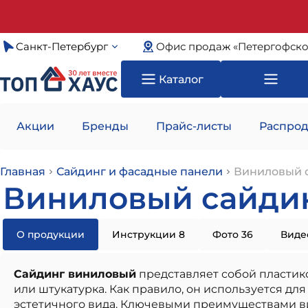
Санкт-Петербург
Офис продаж «Петергофско
Каталог
Акции
Бренды
Прайс-листы
Распрод
Главная
Сайдинг и фасадные панели
Виниловый 
Виниловый сайдин
О продукции
Инструкции 8
Фото 36
Видео
Сайдинг виниловый
представляет собой пластик
или штукатурка. Как правило, он используется д
эстетичного вида. Ключевыми преимуществами ви