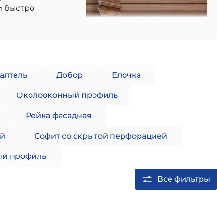
и быстро
хранность
чает за
пературы.
Галтель
Добор
Елочка
Околооконный профиль
Рейка фасадная
шей толщиной. Обычно подобный сайдинг
ей
Софит со скрытой перфорацией
й профиль
Все фильтры
быть абсолютно гладкими или иметь тиснения и