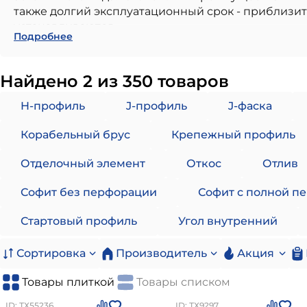
также долгий эксплуатационный срок - приблизит
устанавливаются.
Подробнее
Наружный слой сайдинга устойчив к негативному 
первоначального внешнего вида на протяжении м
поддержание формы панели, а также за устойчив
Найдено 2 из 350 товаров
Виниловый сайдинг можно разделить по месту ис
H-профиль
J-профиль
J-фаска
Сайдинг для подшивки карнизов кровли или 
Перфорированный. Применяется для вен
Корабельный брус
Крепежный профиль
Без перфорации. Препятсвует попаданию
С частичной перворацией. Обеспечивае
Отделочный элемент
Откос
Отлив
Сайдинг для цоколя: Используется для обши
изготавливают с имитацией кирпичной или к
Софит без перфорации
Софит с полной п
Сайдинг для обшивки стен отличается по фо
«Елочка»: одинарная, двойная или тройн
Стартовый профиль
Угол внутренний
Корабельный брус
Вертикальый сайдинг
Сортировка
Производитель
Акция
Блок-хаус
Товары плиткой
Товары списком
Сайдинг может изготавливаться как в ярких, так 
копировать текстуру натуральных материалов.
ID: ТХ55236
ID: ТХ9297