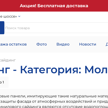
Акция! Бесплатная доставка
е шоссе»
ажа остатков
Фото
Видео
Новости
сайдинг
г - Категория: Мо
 1
овые панели, имитирующие такие натуральные матер
ля защиты фасада от атмосферных воздействий и при
нилового сайдинга являются отсутсвие водопоглоще