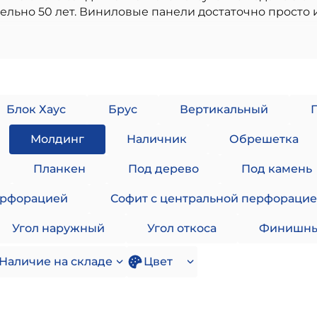
ельно 50 лет. Виниловые панели достаточно просто 
воздействию солнечных лучей, что обеспечивает со
ногих лет службы. Внутренний слой материала отве
ость к повреждению от значительных перепадов тем
пользования:
Блок Хаус
Брус
Вертикальный
софит:
тиляции подкровельного пространства.
Молдинг
Наличник
Обрешетка
 пыли и других загрязнений под панели.
т ограниченную вентиляцию.
Планкен
Под дерево
Под камень
вки нижней части дома и характеризуется наиболь
аменной кладки.
ерфорацией
Софит с центральной перфораци
рме профилей:
ая
Угол наружный
Угол откоса
Финишны
Наличие на складе
Цвет
и в более приглушенных цветах. Также панели могут 