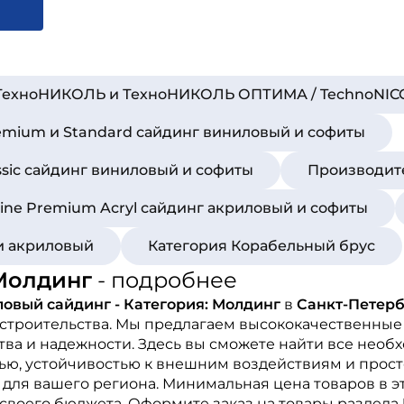
 ТехноНИКОЛЬ и ТехноНИКОЛЬ ОПТИМА / TechnoNICO
emium и Standard сайдинг виниловый и софиты
assic сайдинг виниловый и софиты
Производит
ine Premium Acryl сайдинг акриловый и софиты
и акриловый
Категория Корабельный брус
 Молдинг
- подробнее
овый сайдинг - Категория: Молдинг
в
Санкт-Петерб
 строительства. Мы предлагаем высококачественные
ва и надежности. Здесь вы сможете найти все необ
ью, устойчивостью к внешним воздействиям и просто
для вашего региона. Минимальная цена товаров в э
своего бюджета. Оформите заказ на товары раздела