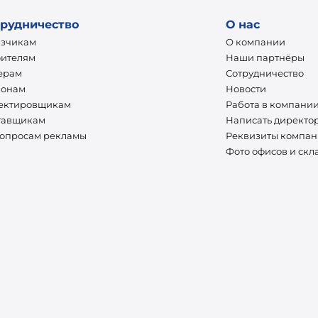
рудничество
О нас
азчикам
О компании
оителям
Наши партнёры
ерам
Сотрудничество
ионам
Новости
ектировщикам
Работа в компани
тавщикам
Написать директо
вопросам рекламы
Реквизиты компа
Фото офисов и скл