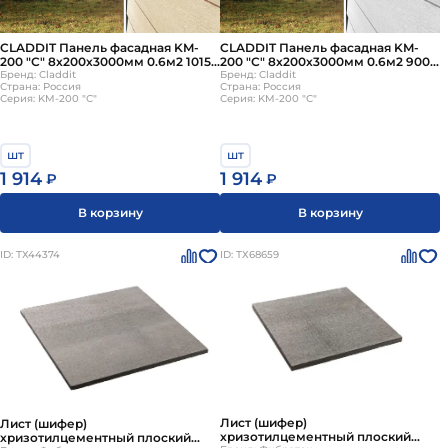
CLADDIT Панель фасадная KM-
CLADDIT Панель фасадная KM-
200 "С" 8х200х3000мм 0.6м2 1015
200 "С" 8х200х3000мм 0.6м2 9003
светлая слоновая кость
Бренд: Claddit
белый
Бренд: Claddit
Страна: Россия
Страна: Россия
Серия: KM-200 "С"
Серия: KM-200 "С"
шт
шт
1 914
1 914
₽
₽
В корзину
В корзину
ID: ТХ44374
ID: ТХ68659
Лист (шифер)
Лист (шифер)
хризотилцементный плоский
хризотилцементный плоский