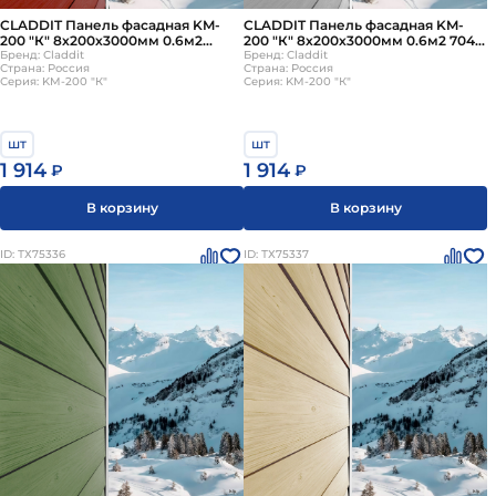
CLADDIT Панель фасадная KM-
CLADDIT Панель фасадная KM-
200 "К" 8х200х3000мм 0.6м2
200 "К" 8х200х3000мм 0.6м2 7047
S5040-Y80R кирпично-красный
Бренд: Claddit
светло-серый
Бренд: Claddit
Страна: Россия
Страна: Россия
Серия: KM-200 "К"
Серия: KM-200 "К"
шт
шт
1 914
1 914
₽
₽
В корзину
В корзину
ID: ТХ75336
ID: ТХ75337