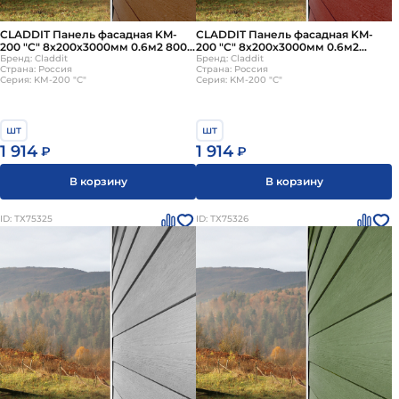
CLADDIT Панель фасадная KM-
CLADDIT Панель фасадная KM-
200 "С" 8х200х3000мм 0.6м2 8007
200 "С" 8х200х3000мм 0.6м2
коричневый
Бренд: Claddit
S5040-Y80R кирпично-красный
Бренд: Claddit
Страна: Россия
Страна: Россия
Серия: KM-200 "С"
Серия: KM-200 "С"
шт
шт
1 914
1 914
₽
₽
В корзину
В корзину
ID: ТХ75325
ID: ТХ75326