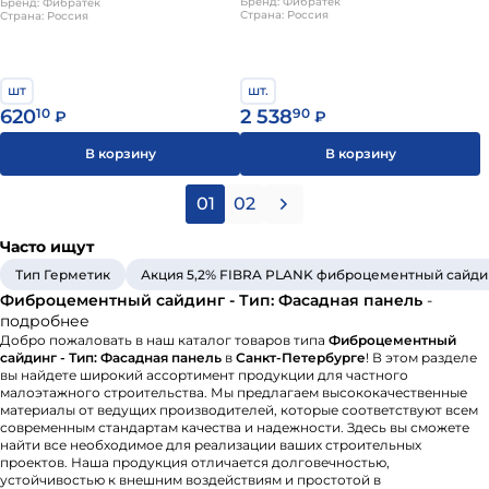
прессованный ЛПП 3000х1500х8
Бренд: Фибратек
непрессованный ЛПН
Бренд: Фибратек
Страна: Россия
Страна: Россия
ТУ
1500х1000х6 ГОСТ
шт.
шт
2 538
90
620
10
₽
₽
В корзину
В корзину
01
02
Часто ищут
Тип Герметик
Акция 5,2% FIBRA PLANK фиброцементный сайдинг +
Фиброцементный сайдинг - Тип: Фасадная панель
-
подробнее
Добро пожаловать в наш каталог товаров типа
Фиброцементный
сайдинг - Тип: Фасадная панель
в
Санкт-Петербурге
! В этом разделе
вы найдете широкий ассортимент продукции для частного
малоэтажного строительства. Мы предлагаем высококачественные
материалы от ведущих производителей, которые соответствуют всем
современным стандартам качества и надежности. Здесь вы сможете
найти все необходимое для реализации ваших строительных
проектов. Наша продукция отличается долговечностью,
устойчивостью к внешним воздействиям и простотой в