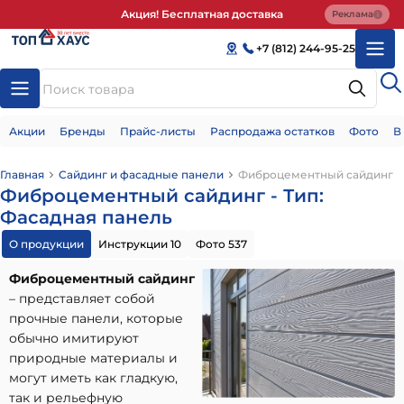
Акция! Бесплатная доставка
Реклама
+7 (812) 244-95-25
Акции
Бренды
Прайс-листы
Распродажа остатков
Фото
В
Главная
Сайдинг и фасадные панели
Фиброцементный сайдинг
Фиброцементный сайдинг - Тип:
Фасадная панель
О продукции
Инструкции 10
Фото 537
Фиброцементный сайдинг
– представляет собой
прочные панели, которые
обычно имитируют
природные материалы и
могут иметь как гладкую,
так и рельефную