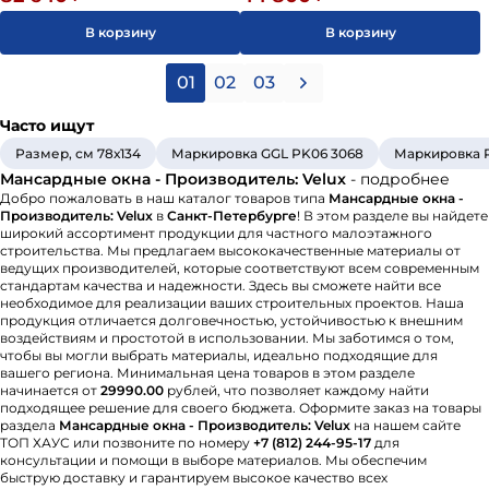
В корзину
В корзину
01
02
03
Часто ищут
Размер, см 78х134
Маркировка GGL PK06 3068
Маркировка 
Мансардные окна - Производитель: Velux
- подробнее
Добро пожаловать в наш каталог товаров типа
Мансардные окна -
Производитель: Velux
в
Санкт-Петербурге
! В этом разделе вы найдете
широкий ассортимент продукции для частного малоэтажного
строительства. Мы предлагаем высококачественные материалы от
ведущих производителей, которые соответствуют всем современным
стандартам качества и надежности. Здесь вы сможете найти все
необходимое для реализации ваших строительных проектов. Наша
продукция отличается долговечностью, устойчивостью к внешним
воздействиям и простотой в использовании. Мы заботимся о том,
чтобы вы могли выбрать материалы, идеально подходящие для
вашего региона. Минимальная цена товаров в этом разделе
начинается от
29990.00
рублей, что позволяет каждому найти
подходящее решение для своего бюджета. Оформите заказ на товары
раздела
Мансардные окна - Производитель: Velux
на нашем сайте
ТОП ХАУС или позвоните по номеру
+7 (812) 244-95-17
для
консультации и помощи в выборе материалов. Мы обеспечим
быструю доставку и гарантируем высокое качество всех