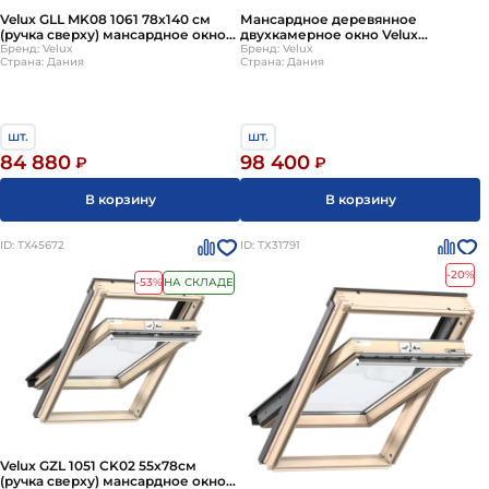
Velux GLL MK08 1061 78х140 см
Мансардное деревянное
(ручка сверху) мансардное окно
двухкамерное окно Velux
деревянное двухкамерное
Бренд: Velux
(Велюкс) GLL MK10 1061 78х160 см
Бренд: Velux
Страна: Дания
Страна: Дания
(Велюкс)
(ручка сверху)
шт.
шт.
84 880
98 400
₽
₽
В корзину
В корзину
ID: ТХ45672
ID: ТХ31791
-20%
-53%
НА СКЛАДЕ
Velux GZL 1051 CK02 55х78см
(ручка сверху) мансардное окно