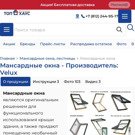
Акция! Бесплатная доставка
Реклама
+7 (812) 244-95-17
Акции
Бренды
Прайс-листы
Распродажа остатков
Фото
В
Главная
Мансардные окна, лестницы
Мансардные окна
Мансардные окна - Производитель:
Velux
О продукции
Инструкции 3
Фото 103
Видео 3
Мансардные окна
являются оригинальным
решением для
функционального
использования крыши
здания, а также придают
помещению необычный