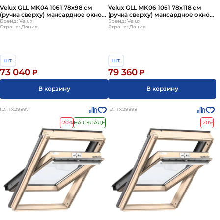
Velux GLL MK04 1061 78х98 см
Velux GLL MK06 1061 78х118 см
индивидуальных предпочтений, дизайна интерьера и
(ручка сверху) мансардное окно
(ручка сверху) мансардное окно
требований к функциональности.
деревянное двухкамерное
Бренд: Velux
деревянное двухкамерное
Бренд: Velux
Страна: Дания
Страна: Дания
(Велюкс)
(Велюкс)
шт.
шт.
73 040
79 360
₽
₽
В корзину
В корзину
ID: ТХ29897
ID: ТХ29898
-20%
НА СКЛАДЕ
-20%