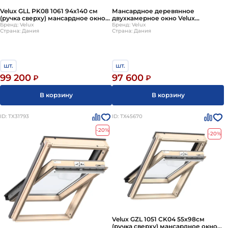
Velux GLL PK08 1061 94х140 см
Мансардное деревянное
(ручка сверху) мансардное окно
двухкамерное окно Velux
двухкамерное деревянное
Бренд: Velux
(Велюкс) GLL SK06 1061 114х118 см
Бренд: Velux
Страна: Дания
Страна: Дания
(Велюкс)
(ручка сверху)
шт.
шт.
99 200
97 600
₽
₽
В корзину
В корзину
ID: ТХ31793
ID: ТХ45670
-20%
-20%
Velux GZL 1051 CK04 55х98см
(ручка сверху) мансардное окно