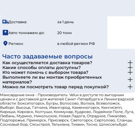
Доставка:
за 1 день
Авто тоннажем до:
20 тонн
Регион:
в любой регион РФ
Часто задаваемые вопросы
Как осуществляется доставка товаров?
Какие способы оплаты доступны?
Кто может помочь с выбором товара?
Выполняете ли вы монтаж приобретенных
материалов?
Можно ли посмотреть товар перед покупкой?
Мансардные окна - Производитель: Velux в доступе по выгодным
ценам и с доставкой для жителей Санкт-Петербурга и Ленинградской
области: Бокситогорск, Бугры, Волосово, Волхов, Всеволожск,
Выборг, Высоцк, Гатчина, Ивангород, Каменногорск, Кингисепп,
Кириши, Кировск, Колтуши, Коммунар, Кудрово, Лодейное Поле, Луга,
Любань, Мурино, Никольское, Новая Ладога, Отрадное, Пикалёво,
Подпорожье, Приморск, Приозерск, Светогорск, Сертолово, Сланцы,
Сосновый Бор, Сясьстрой, Тельмана, Тихвин, Тосно, Шлиссельбург.