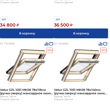
Страна: Дания
Страна: Дания
(Велюкс)
(Велюкс)
шт.
шт.
34 800
36 500
₽
₽
В корзину
В корзину
ID: ТХ45666
ID: ТХ45665
-20%
-20%
Velux GZL 1051 MK06 78х118см
Velux GZL 1051 MK08 78х140см
(ручка сверху) мансардное окно
(ручка сверху) мансардное окно
деревянное однокамерное
Бренд: Velux
деревянное однокамерное
Бренд: Velux
Страна: Дания
Страна: Дания
(Велюкс)
(Велюкс)