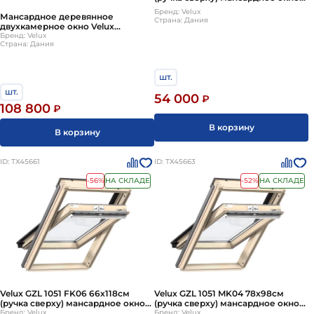
деревянное однокамерное
Бренд: Velux
Мансардное деревянное
(Велюкс)
Страна: Дания
двухкамерное окно Velux
(Велюкс) GLL SK08 1061 114х140 см
Бренд: Velux
Страна: Дания
(ручка сверху)
шт.
шт.
54 000
₽
108 800
₽
В корзину
В корзину
ID: ТХ45661
ID: ТХ45663
-56%
НА СКЛАДЕ
-52%
НА СКЛАДЕ
Velux GZL 1051 FK06 66х118см
Velux GZL 1051 MK04 78х98см
(ручка сверху) мансардное окно
(ручка сверху) мансардное окно
деревянное однокамерное
Бренд: Velux
деревянное однокамерное
Бренд: Velux