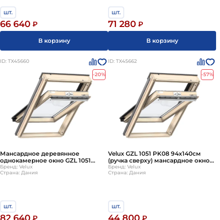
шт.
шт.
66 640
71 280
₽
₽
В корзину
В корзину
ID: ТХ45660
ID: ТХ45662
-20%
-57%
Мансардное деревянное
Velux GZL 1051 PK08 94х140см
однокамерное окно GZL 1051
(ручка сверху) мансардное окно
MK10 78х160 см (ручка сверху)
Бренд: Velux
деревянное однокамерное
Бренд: Velux
Страна: Дания
Страна: Дания
Velux (Велюкс)
(Велюкс)
шт.
шт.
82 640
44 800
₽
₽