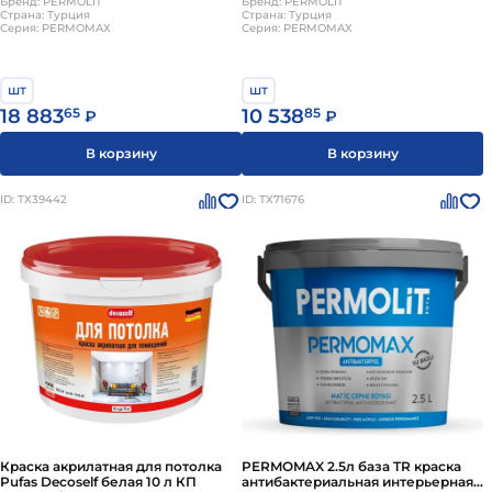
мат PERMOLIT
Бренд: PERMOLIT
мат PERMOLIT
Бренд: PERMOLIT
Страна: Турция
Страна: Турция
Серия: PERMOMAX
Серия: PERMOMAX
шт
шт
18 883
65
10 538
85
₽
₽
В корзину
В корзину
ID: ТХ39442
ID: ТХ71676
Краска акрилатная для потолка
PERMOMAX 2.5л база TR краска
Pufas Decoself белая 10 л КП
антибактериальная интерьерная