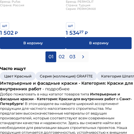
Бренд: Pufas
мат PERMOLIT
Бренд: PERMOLIT
Страна: Россия
Страна: Турция
Серия: PERMOMAX
шт
шт
1 502
1 534
27
₽
₽
В корзину
В корзину
01
02
03
Часто ищут
Цвет Красный
Серия (коллекция) GRAFİTE
Категория Шпатл
Интерьерные и фасадные краски - Категория: Краски для
внутренних работ
- подробнее
Добро пожаловать в наш каталог товаров типа
Интерьерные и
фасадные краски - Категория: Краски для внутренних работ
в
Санкт-
Петербурге
! В этом разделе вы найдете широкий ассортимент
продукции для частного малоэтажного строительства. Мы
предлагаем высококачественные материалы от ведущих
производителей, которые соответствуют всем современным
стандартам качества и надежности. Здесь вы сможете найти все
необходимое для реализации ваших строительных проектов. Наша
продукция отличается долговечностью, устойчивостью к внешним