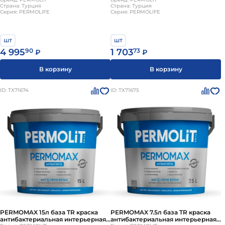
PERMOLIT
PERMOLIT
Страна: Турция
Страна: Турция
Серия: PERMOLIFE
Серия: PERMOLIFE
шт
шт
4 995
90
1 703
73
₽
₽
В корзину
В корзину
ID: ТХ71674
ID: ТХ71675
PERMOMAX 15л база TR краска
PERMOMAX 7.5л база TR краска
антибактериальная интерьерная
антибактериальная интерьерная