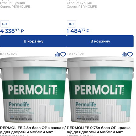
Страна: Турция
Страна: Турция
Серия: PERMOLIFE
Серия: PERMOLIFE
шт
шт
4 338
93
1 484
13
₽
₽
В корзину
В корзину
ID: ТХ71637
ID: ТХ71638
PERMOLIFE 2.5л база OP краска в/
PERMOLIFE 0.75л база OP краска
д для дверей и мебели мат
в/д для дверей и мебели мат
Бренд: PERMOLIT
Бренд: PERMOLIT