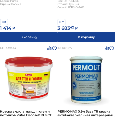
Бренд: Pufas
мат PERMOLIT
Бренд: PERMOLIT
Страна: Россия
Страна: Турция
Серия: PERMOMAX
шт
шт
1 414
3 683
42
₽
₽
В корзину
В корзину
ID: ТХ39443
ID: ТХ71677
Краска акрилатная для стен и
PERMOMAX 0.9л база TR краска
потолков Pufas Decoself 10 л СП
антибактериальная интерьерная