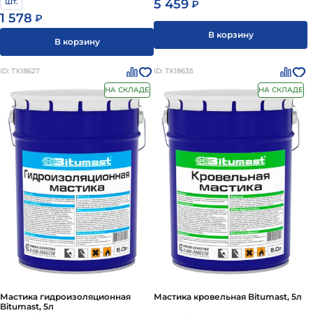
шт.
5 459
₽
1 578
₽
В корзину
В корзину
ID: ТХ18627
ID: ТХ18635
НА СКЛАДЕ
НА СКЛАДЕ
Мастика гидроизоляционная
Мастика кровельная Bitumast, 5л
Bitumast, 5л