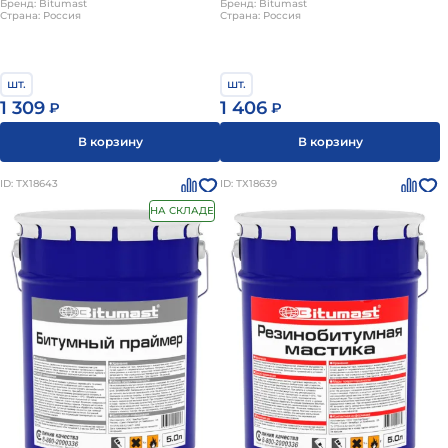
Бренд: Bitumast
Бренд: Bitumast
Страна: Россия
Страна: Россия
шт.
шт.
1 309
1 406
₽
₽
В корзину
В корзину
ID: ТХ18643
ID: ТХ18639
НА СКЛАДЕ