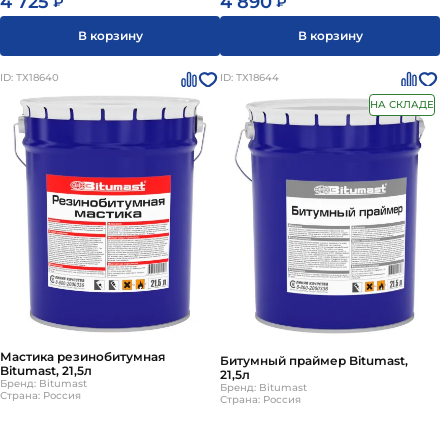
4 725
4 890
₽
₽
В корзину
В корзину
ID: ТХ18640
ID: ТХ18644
НА СКЛАДЕ
Мастика резинобитумная
Битумный праймер Bitumast,
Bitumast, 21,5л
21,5л
Бренд: Bitumast
Бренд: Bitumast
Страна: Россия
Страна: Россия