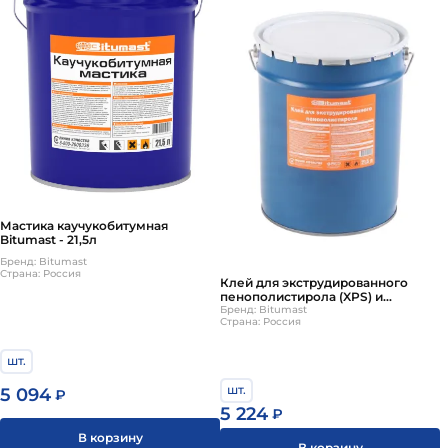
Мастика каучукобитумная
Bitumast - 21,5л
Бренд: Bitumast
Страна: Россия
Клей для экструдированного
пенополистирола (XPS) и
пенопласта Bitumast, 21,5л
Бренд: Bitumast
Страна: Россия
шт.
шт.
5 094
₽
5 224
₽
В корзину
В корзину