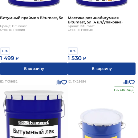
Битумный праймер Bitumast, 5л
Мастика резинобитумная
Bitumast, 5л (4 шт/упаковка)
Бренд: Bitumast
Бренд: Bitumast
Страна: Россия
Страна: Россия
шт.
шт.
1 499
1 530
₽
₽
В корзину
В корзину
ID: ТХ18652
ID: ТХ25654
НА СКЛАДЕ