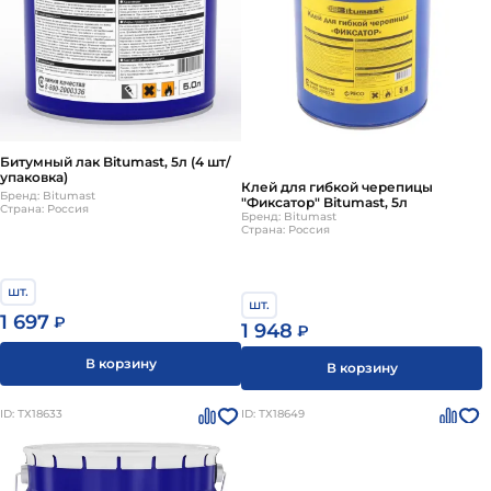
Битумный лак Bitumast, 5л (4 шт/
упаковка)
Клей для гибкой черепицы
Бренд: Bitumast
"Фиксатор" Bitumast, 5л
Страна: Россия
Бренд: Bitumast
Страна: Россия
шт.
шт.
1 697
₽
1 948
₽
В корзину
В корзину
ID: ТХ18633
ID: ТХ18649