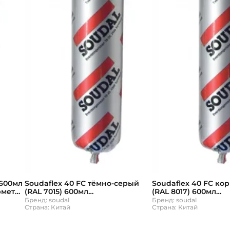
 600мл
Soudaflex 40 FC тёмно-серый
Soudaflex 40 FC к
рметик
(RAL 7015) 600мл
(RAL 8017) 600мл
полиуретановый клей-герметик
полиуретановый кл
Бренд: soudal
Бренд: soudal
Соудал
Страна: Китай
Соудал
Страна: Китай