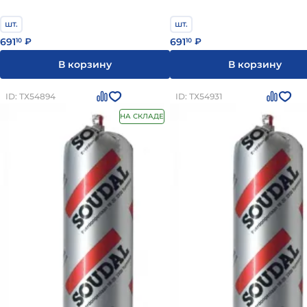
шт.
шт.
691
691
10
₽
10
₽
В корзину
В корзину
ID: ТХ54894
ID: ТХ54931
НА СКЛАДЕ