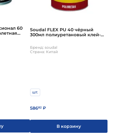
сионал 60
Soudal FLEX PU 40 чёрный
олетная
300мл полиуретановый клей-
удал
герметик Соудал
Бренд: soudal
Страна: Китай
шт.
586
82
₽
ну
В корзину