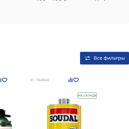
ые из них:
й
ре материалов.
костью к воздействию повышенной влажности и
ов, фундаментов и подвалов. Она также бывает
Все фильтры
их бетонных поверхностей, а также для
ID: ТХ49412
ой защиты
ми показателями прочности и эластичности
НА СКЛАДЕ
ежное сцепление герметика или мастики с
 праймеры с соответствующим составом:
, а также применяется для грунтования
емент и дерево.
ысыхает за короткое время.