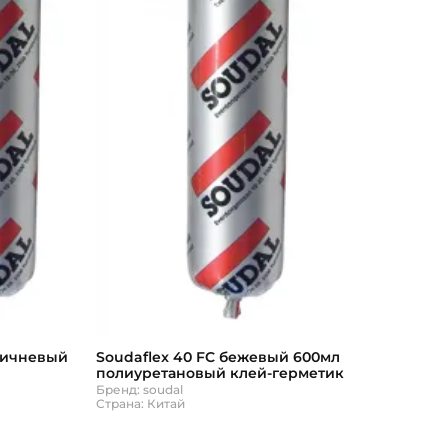
оричневый
Soudaflex 40 FC бежевый 600мл
полиуретановый клей-герметик
ей-герметик
Бренд: soudal
Страна: Китай