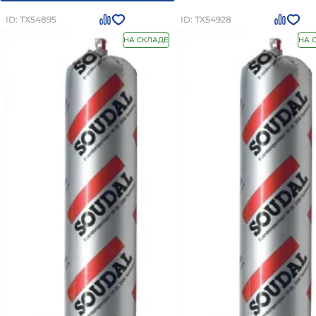
ID: ТХ54895
ID: ТХ54928
НА СКЛАДЕ
НА 