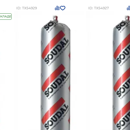
ID: ТХ54929
ID: ТХ54927
СКЛАДЕ