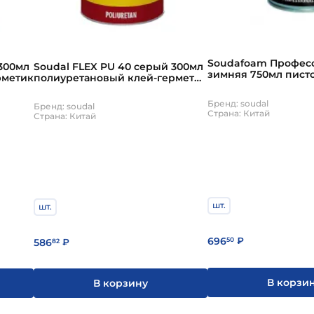
Soudafoam Профес
 300мл
Soudal FLEX PU 40 серый 300мл
зимняя 750мл пист
рметик
полиуретановый клей-герметик
монтажная пена Со
Соудал
Бренд: soudal
Бренд: soudal
Страна: Китай
Страна: Китай
шт.
шт.
696
50
₽
586
82
₽
В корзи
В корзину