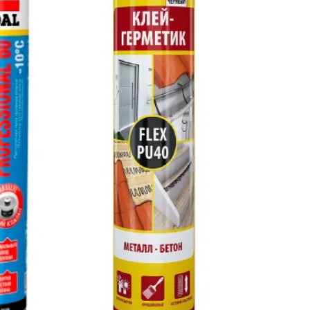
инструкцией:
д.
и, на которые вы собираетесь его нанести
ность
но подобранный продукт обеспечит надежную
 Благодаря этому значительно увеличивается срок