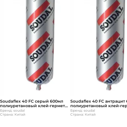
Soudaflex 40 FC серый 600мл
Soudaflex 40 FC антрацит
полиуретановый клей-герметик
полиуретановый клей-ге
Соудал
Соудал
Бренд: soudal
Бренд: soudal
Страна: Китай
Страна: Китай