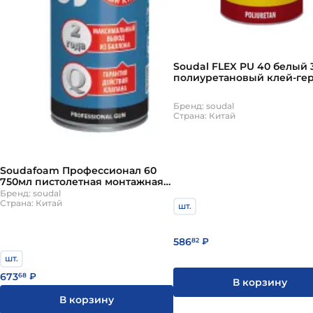
Soudal FLEX PU 40 белый
полиуретановый клей-ге
Бренд: soudal
Страна: Китай
Soudafoam Профессионал 60
750мл пистолетная монтажная
пена Соудал
Бренд: soudal
Страна: Китай
шт.
586
82
₽
шт.
673
68
₽
В корзину
В корзину