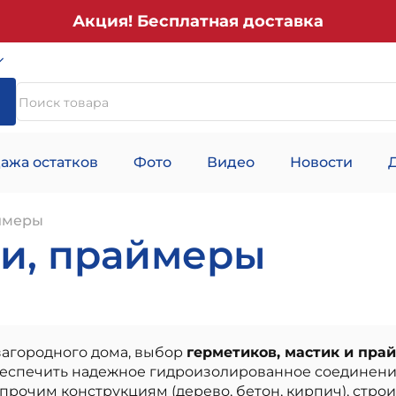
Акция! Бесплатная доставка
ажа остатков
Фото
Видео
Новости
аймеры
ки, праймеры
загородного дома, выбор
герметиков, мастик и пра
беспечить надежное гидроизолированное соединени
 прочим конструкциям (дерево, бетон, кирпич), стро