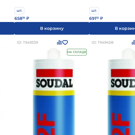
шт.
шт.
658
691
19
₽
10
₽
В корзину
В корзи
ID: ТХ49339
ID: ТХ49408
НА СКЛАДЕ