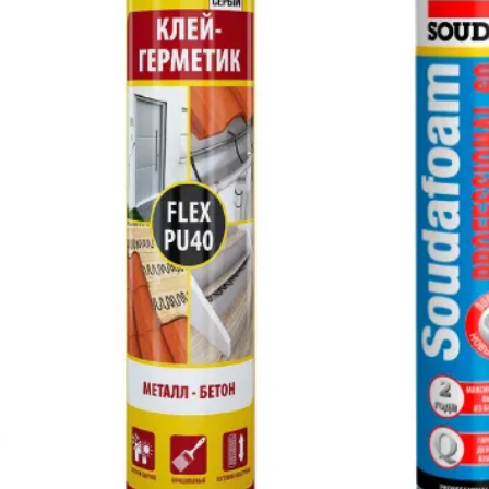
раймер или мастику можно руководствоваться этой 
ации, укладки плитки, уплотнения соединений и т. 
ь, что продукт совместим с материалами поверхност
дома или снаружи
, стойкость к влаге, температурный диапазон и проч
меры играют важную роль в строительстве. Правиль
олетового излучения и других внешних воздействий.