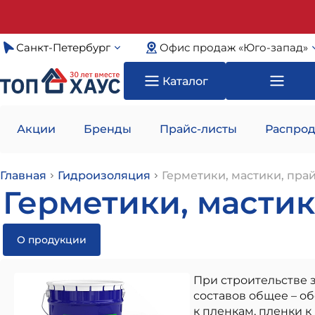
Санкт-Петербург
Офис продаж «Юго-запад»
Каталог
Акции
Бренды
Прайс-листы
Распрод
Главная
Гидроизоляция
Герметики, мастики, пр
Герметики, масти
О продукции
При строительстве 
составов общее – о
к пленкам, пленки к