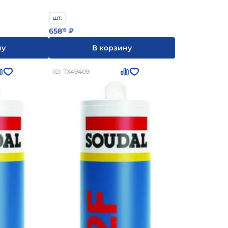
шт.
658
19
₽
ну
В корзину
ID: ТХ49409