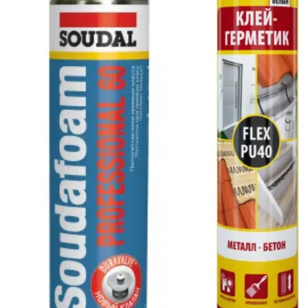
Чтобы подобрать наиболее подхощий герметик, п
Определите цель использования: для герметиз
Учитывайте материалы поверхности: убедитес
Рассмотрите условия эксплуатации: внутри 
Проверьте характеристики продукта: гибкость
Важно понимать, что герметики, мастики и прай
герметизацию и защиту от влаги, пыли, ультрафи
службы дома в целом.