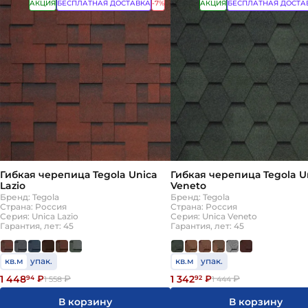
АКЦИЯ
БЕСПЛАТНАЯ ДОСТАВКА
-7%
АКЦИЯ
БЕСПЛАТНАЯ ДОСТА
Гибкая черепица Tegola Unica
Гибкая черепица Tegola U
Lazio
Veneto
Бренд: Tegola
Бренд: Tegola
Страна: Россия
Страна: Россия
Серия: Unica Lazio
Серия: Unica Veneto
Гарантия, лет: 45
Гарантия, лет: 45
кв.м
упак.
кв.м
упак.
1 448
1 342
94
₽
₽
92
₽
₽
1 558
1 444
В корзину
В корзину