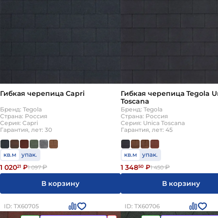
Гибкая черепица Capri
Гибкая черепица Tegola U
Toscana
Бренд: Tegola
Бренд: Tegola
Страна: Россия
Страна: Россия
Серия: Capri
Серия: Unica Toscana
Гарантия, лет: 30
Гарантия, лет: 45
кв.м
упак.
кв.м
упак.
1 020
1 348
21
₽
₽
50
₽
₽
1 097
1 450
В корзину
В корзину
ID: ТХ60705
ID: ТХ60706