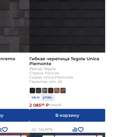
anremo
Гибкая черепица Tegola Unica
Piemonte
Бренд: Tegola
Страна: Россия
Серия: Unica Piemonte
Гарантия, лет: 45
кв.м
упак.
2 085
06
₽
₽
2 242
ну
В корзину
ID: ТХ41979