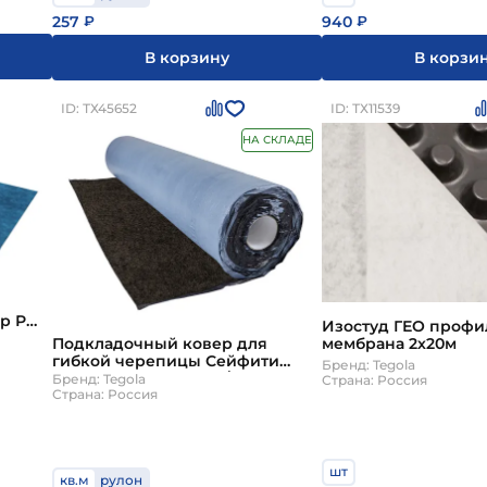
257
940
₽
₽
В корзину
В корзи
ID: ТХ45652
ID: ТХ11539
НА СКЛАДЕ
р Р
Изостуд ГЕО проф
Подкладочный ковер для
мембрана 2х20м
гибкой черепицы Сейфити
Бренд: Tegola
Бейз Силбар 20 кв.м./рул Tegola
Бренд: Tegola
Страна: Россия
Страна: Россия
шт
кв.м
рулон