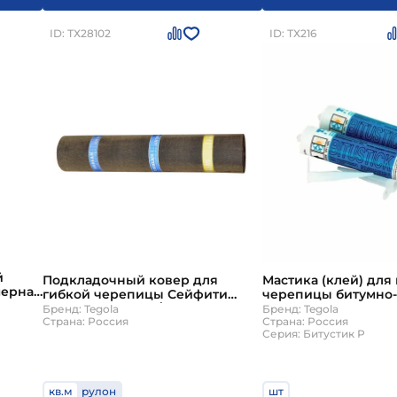
ID: ТХ28102
ID: ТХ216
й
Подкладочный ковер для
Мастика (клей) для
мерная
гибкой черепицы Сейфити
черепицы битумно
астик
Бейз 2 c полосой/overlap 15
0,31л Tegola Битусти
Бренд: Tegola
Бренд: Tegola
кв.м./рул Tegola
Страна: Россия
Страна: Россия
Серия: Битустик Р
кв.м
рулон
шт