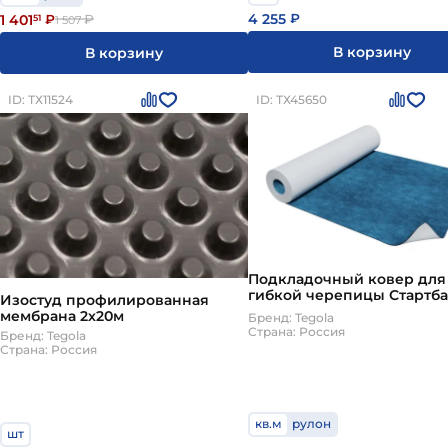
4 255
1 401
₽
51
₽
₽
1 507
В корзину
В корзину
ID: ТХ11524
ID: ТХ45650
Подкладочный ковер для
гибкой черепицы Стартба
Изостуд профилированная
1x30м Tegola
мембрана 2х20м
Бренд: Tegola
Страна: Россия
Бренд: Tegola
Страна: Россия
кв.м
рулон
шт