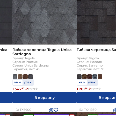
nica
Гибкая черепица Tegola Unica
Гибкая черепица S
Sardegna
Бренд: Tegola
Бренд: Tegola
Страна: Россия
Страна: Россия
Серия: Unica Sardegna
Серия: Sanremo
Гарантия, лет: 45
Гарантия, лет: 30
кв.м
упак.
кв.м
упак.
1 542
1 201
87
₽
₽
56
₽
₽
1 659
1 292
В корзину
В корзи
ID: ТХ6900
ID: ТХ41980