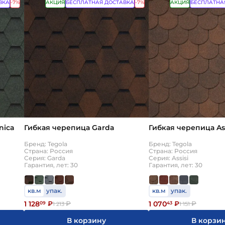
ВКА
-7%
АКЦИЯ
БЕСПЛАТНАЯ ДОСТАВКА
-7%
АКЦИЯ
БЕСПЛАТНА
nica
Гибкая черепица Garda
Гибкая черепица Ass
Бренд: Tegola
Бренд: Tegola
Страна: Россия
Страна: Россия
Серия: Garda
Серия: Assisi
Гарантия, лет: 30
Гарантия, лет: 30
кв.м
упак.
кв.м
упак.
1 128
1 070
09
₽
₽
43
₽
₽
1 213
1 151
В корзину
В корзи