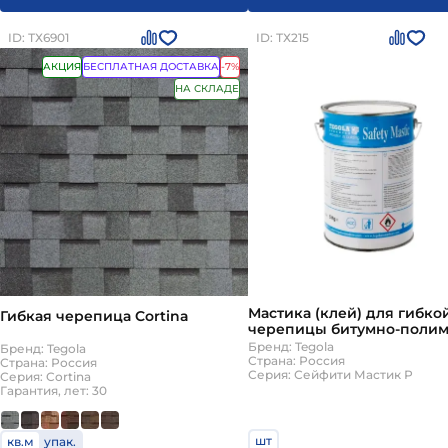
ID: ТХ6901
ID: ТХ215
АКЦИЯ
БЕСПЛАТНАЯ ДОСТАВКА
-7%
НА СКЛАДЕ
Мастика (клей) для гибко
Гибкая черепица Cortina
черепицы битумно-поли
4л (5кг) Tegola Сейфити М
Бренд: Tegola
Бренд: Tegola
Р
Страна: Россия
Страна: Россия
Серия: Сейфити Мастик Р
Серия: Cortina
Гарантия, лет: 30
шт
кв.м
упак.