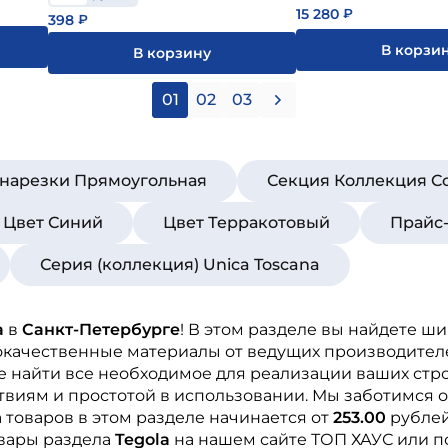
15 280
₽
398
₽
В корзи
В корзину
01
02
03
нарезки Прямоугольная
Секция Коллекция C
Цвет Синий
Цвет Терракотовый
Прайс-
Серия (коллекция) Unica Toscana
a
в
Санкт-Петербурге
! В этом разделе вы найдете ш
окачественные материалы от ведущих производител
те найти все необходимое для реализации ваших стр
виям и простотой в использовании. Мы заботимся о
товаров в этом разделе начинается от
253.00
рублей
овары раздела
Tegola
на нашем сайте ТОП ХАУС или п