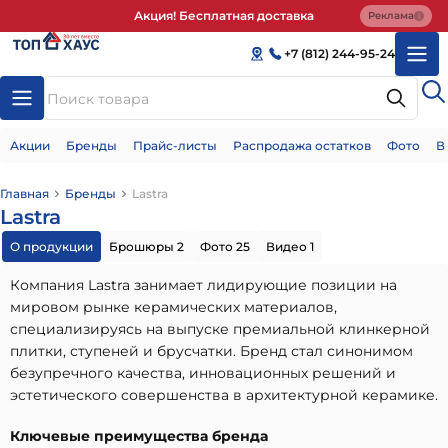
Акция! Бесплатная доставка
Реклама
+7 (812) 244-95-24
Акции
Бренды
Прайс-листы
Распродажа остатков
Фото
В
Главная
Бренды
Lastra
Lastra
О продукции
Брошюры 2
Фото 25
Видео 1
Компания Lastra занимает лидирующие позиции на
мировом рынке керамических материалов,
специализируясь на выпуске премиальной клинкерной
плитки, ступеней и брусчатки. Бренд стал синонимом
безупречного качества, инновационных решений и
эстетического совершенства в архитектурной керамике.
Ключевые преимущества бренда