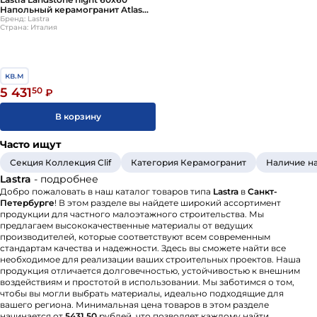
Напольный керамогранит Atlas
Concorde
Бренд: Lastra
Страна: Италия
кв.м
5 431
50
₽
В корзину
Часто ищут
Секция Коллекция Clif
Категория Керамогранит
Наличие на
Lastra
- подробнее
Добро пожаловать в наш каталог товаров типа
Lastra
в
Санкт-
Петербурге
! В этом разделе вы найдете широкий ассортимент
продукции для частного малоэтажного строительства. Мы
предлагаем высококачественные материалы от ведущих
производителей, которые соответствуют всем современным
стандартам качества и надежности. Здесь вы сможете найти все
необходимое для реализации ваших строительных проектов. Наша
продукция отличается долговечностью, устойчивостью к внешним
воздействиям и простотой в использовании. Мы заботимся о том,
чтобы вы могли выбрать материалы, идеально подходящие для
вашего региона. Минимальная цена товаров в этом разделе
начинается от
5431.50
рублей, что позволяет каждому найти