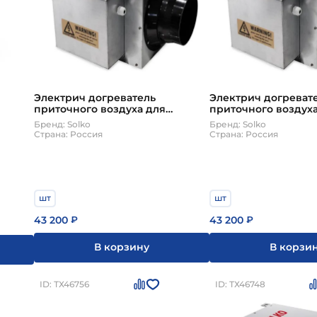
Электрич догреватель
Электрич догреват
приточного воздуха для
приточного воздуха
горизонт установок HH 65 500-
установок VH 65 500
Бренд: Solko
Бренд: Solko
650 м3/ч Solko
Страна: Россия
Страна: Россия
шт
шт
43 200
43 200
₽
₽
В корзину
В корзи
ID: ТХ46756
ID: ТХ46748