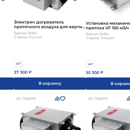
Электрич догреватель
Установка механич
приточного воздуха для вертик.
притока VF 150 м3/ч
150-
установок VH 35 150-350 м3/ч
Бренд: Solko
Бренд: Solko
Solko
Страна: Россия
Страна: Россия
шт
шт
37 300
₽
55 300
₽
В корзину
В корзи
ID: ТХ46747
ID: ТХ46751