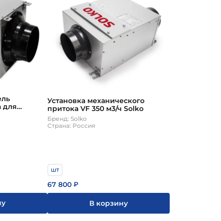
ель
Установка механического
а для
притока VF 350 м3/ч Solko
HH 100 800-
Бренд: Solko
Страна: Россия
шт
67 800
₽
ну
В корзину