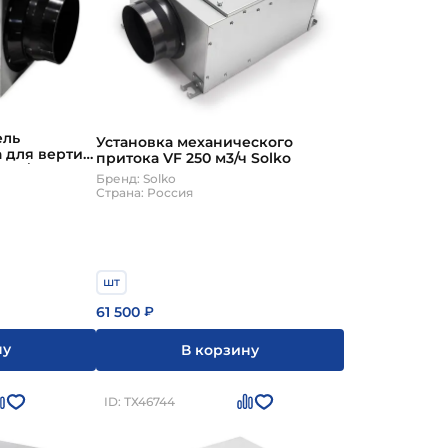
ель
Установка механического
 для вертик.
притока VF 250 м3/ч Solko
 м3/ч Solko
Бренд: Solko
Страна: Россия
шт
61 500
₽
ну
В корзину
ID: ТХ46744