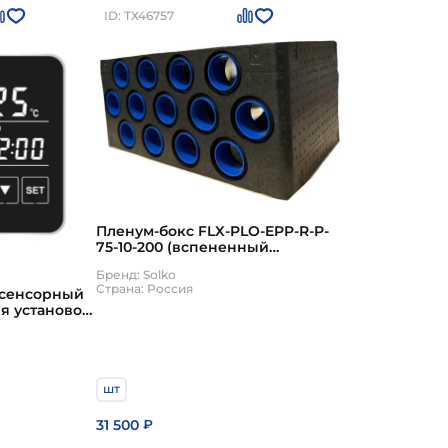
ID: ТХ46757
Пленум-бокс FLX-PLO-EPP-R-P-
75-10-200 (вспененный
полипропилен, 10 выходов),
Бренд: Solko
Solko
Страна: Россия
 сенсорный
ля установок
 VVR) Solko
шт
31 500
₽