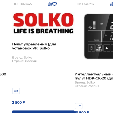
ID: ТХ46745
ID: ТХ46737
Пульт управления (для
установок VF) Solko
Бренд: Solko
Страна: Россия
500
Интеллектуальный
пульт HDK-CK-20 (д
VVR) (для установок
Бренд: Solko
Страна: Россия
шт
2 500
₽
шт
15 800
₽