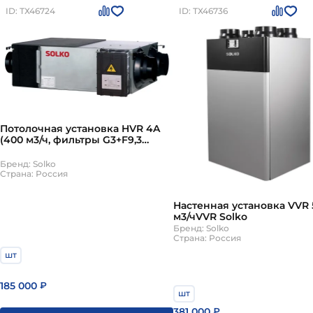
ID: ТХ46724
ID: ТХ46736
Потолочная установка HVR 4A
(400 м3/ч, фильтры G3+F9,3
скорости,пластинч рекуп, пульт
13002) Solko
Бренд: Solko
Страна: Россия
Настенная установка VVR 
м3/чVVR Solko
Бренд: Solko
Страна: Россия
шт
185 000
₽
шт
381 000
₽