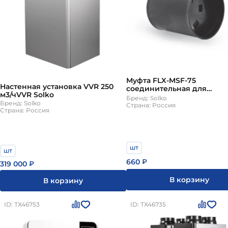
Муфта FLX-MSF-75
Настенная установка VVR 250
соединительная для
м3/чVVR Solko
воздуховодов, Solko
Бренд: Solko
Бренд: Solko
Страна: Россия
Страна: Россия
шт
шт
660
₽
319 000
₽
В корзину
В корзину
ID: ТХ46753
ID: ТХ46735