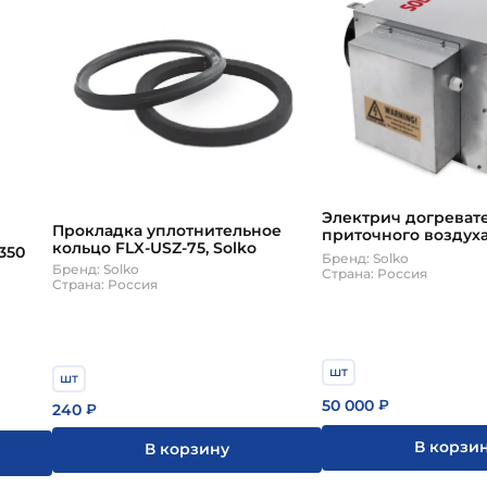
Электрич догреват
Прокладка уплотнительное
приточного воздух
кольцо FLX-USZ-75, Solko
350
горизонт установок 
Бренд: Solko
1000 м3/ч Solko
Бренд: Solko
Страна: Россия
Страна: Россия
шт
шт
50 000
₽
240
₽
В корзи
В корзину