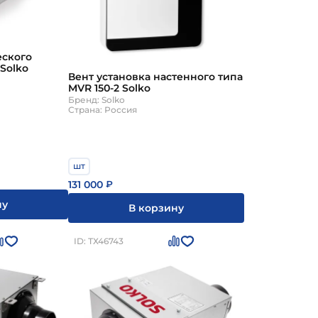
еского
 Solko
Вент установка настенного типа
MVR 150-2 Solko
Бренд: Solko
Страна: Россия
шт
131 000
₽
ну
В корзину
ID: ТХ46743