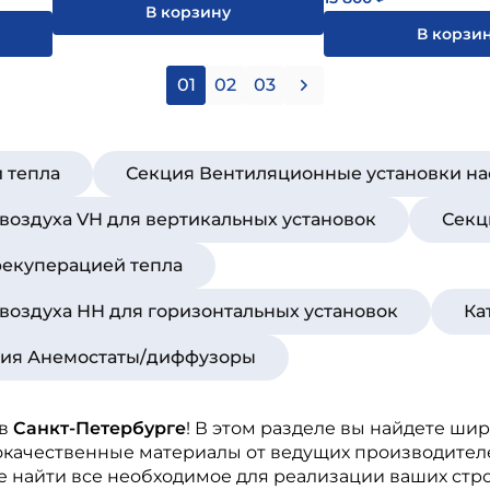
В корзину
В корзи
01
02
03
 тепла
Секция Вентиляционные установки на
воздуха VH для вертикальных установок
Секц
 рекуперацией тепла
воздуха НН для горизонтальных установок
Ка
рия Анемостаты/диффузоры
в
Санкт-Петербурге
! В этом разделе вы найдете ши
окачественные материалы от ведущих производител
те найти все необходимое для реализации ваших стр