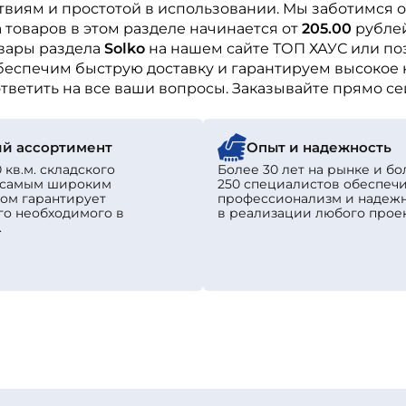
виям и простотой в использовании. Мы заботимся о
товаров в этом разделе начинается от
205.00
рублей
овары раздела
Solko
на нашем сайте ТОП ХАУС или по
беспечим быструю доставку и гарантируем высокое 
тветить на все ваши вопросы. Заказывайте прямо се
й ассортимент
Опыт и надежность
 кв.м. складского
Более 30 лет на рынке и бо
с самым широким
250 специалистов обеспеч
ом гарантирует
профессионализм и надеж
го необходимого в
в реализации любого проек
.