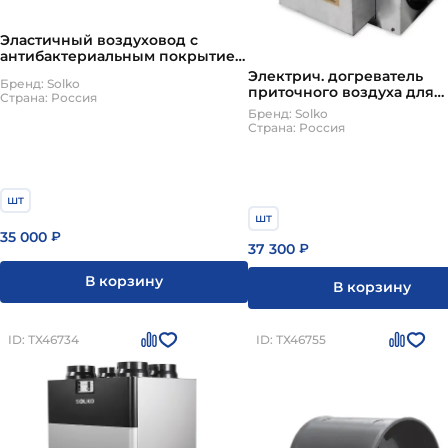
Эластичный воздуховод с
антибактериальным покрытием
FLX-HDPE-А-75, бухта 50 пог.м,
Электрич. догреватель
Бренд: Solko
Solko
приточного воздуха для
Страна: Россия
горизонт установок HH 35 
Бренд: Solko
400 м3/ч Solko
Страна: Россия
шт
шт
35 000
₽
37 300
₽
В корзину
В корзину
ID: ТХ46734
ID: ТХ46755