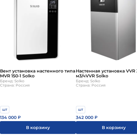
Вент установка настенного типа
Настенная установка VVR 
MVR 150-1 Solko
м3/чVVR Solko
Бренд: Solko
Бренд: Solko
Страна: Россия
Страна: Россия
шт
шт
134 000
342 000
₽
₽
В корзину
В корзину