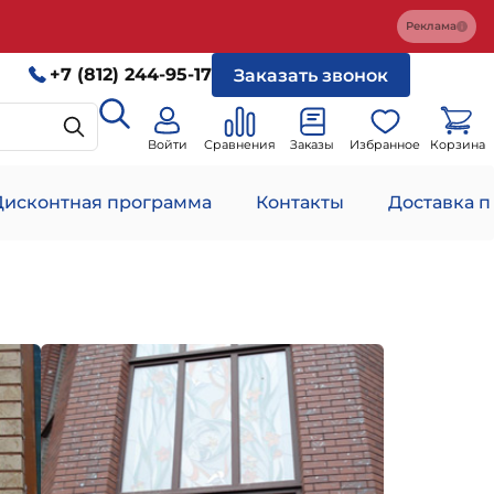
Реклама
+7 (812) 244-95-17
Заказать звонок
Войти
Сравнения
Заказы
Избранное
Корзина
Дисконтная программа
Контакты
Доставка п