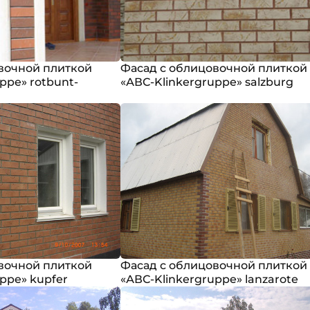
вочной плиткой
Фасад с облицовочной плиткой
ppe» rotbunt-
«АВС-Klinkergruppe» salzburg
вочной плиткой
Фасад с облицовочной плиткой
ppe» kupfer
«АВС-Klinkergruppe» lanzarote