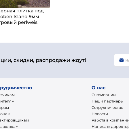
ерная плитка под
oben Island 9мм
ровый perlweis
кции, скидки, распродажи ждут!
рудничество
О нас
азчикам
О компании
оителям
Наши партнёры
ерам
Сотрудничество
ионам
Новости
ектировщикам
Работа в компани
тавщикам
Написать директо