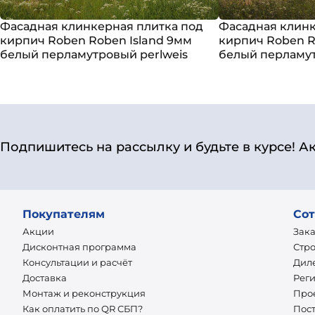
Фасадная клинкерная плитка под
Фасадная клинк
кирпич Roben Roben Island 9мм
кирпич Roben R
белый перламутровый perlweis
белый перламут
Подпишитесь на рассылку и будьте в курсе! А
Покупателям
Сот
Акции
Зак
Дисконтная программа
Стр
Консультации и расчёт
Дил
Доставка
Рег
Монтаж и реконструкция
Про
Как оплатить по QR СБП?
Пос