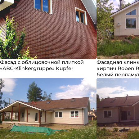
Фасад с облицовочной плиткой
Фасадная клинк
«АВС-Klinkergruppe» Kupfer
кирпич Roben R
белый перламут